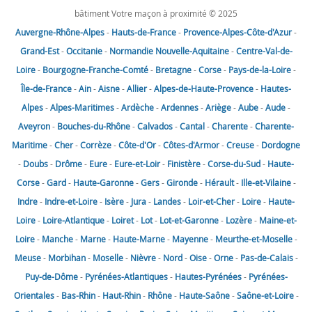
bâtiment Votre maçon à proximité © 2025
Auvergne-Rhône-Alpes
-
Hauts-de-France
-
Provence-Alpes-Côte-d'Azur
-
Grand-Est
-
Occitanie
-
Normandie
Nouvelle-Aquitaine
-
Centre-Val-de-
Loire
-
Bourgogne-Franche-Comté
-
Bretagne
-
Corse
-
Pays-de-la-Loire
-
Île-de-France
-
Ain
-
Aisne
-
Allier
-
Alpes-de-Haute-Provence
-
Hautes-
Alpes
-
Alpes-Maritimes
-
Ardèche
-
Ardennes
-
Ariège
-
Aube
-
Aude
-
Aveyron
-
Bouches-du-Rhône
-
Calvados
-
Cantal
-
Charente
-
Charente-
Maritime
-
Cher
-
Corrèze
-
Côte-d'Or
-
Côtes-d'Armor
-
Creuse
-
Dordogne
-
Doubs
-
Drôme
-
Eure
-
Eure-et-Loir
-
Finistère
-
Corse-du-Sud
-
Haute-
Corse
-
Gard
-
Haute-Garonne
-
Gers
-
Gironde
-
Hérault
-
Ille-et-Vilaine
-
Indre
-
Indre-et-Loire
-
Isère
-
Jura
-
Landes
-
Loir-et-Cher
-
Loire
-
Haute-
Loire
-
Loire-Atlantique
-
Loiret
-
Lot
-
Lot-et-Garonne
-
Lozère
-
Maine-et-
Loire
-
Manche
-
Marne
-
Haute-Marne
-
Mayenne
-
Meurthe-et-Moselle
-
Meuse
-
Morbihan
-
Moselle
-
Nièvre
-
Nord
-
Oise
-
Orne
-
Pas-de-Calais
-
Puy-de-Dôme
-
Pyrénées-Atlantiques
-
Hautes-Pyrénées
-
Pyrénées-
Orientales
-
Bas-Rhin
-
Haut-Rhin
-
Rhône
-
Haute-Saône
-
Saône-et-Loire
-