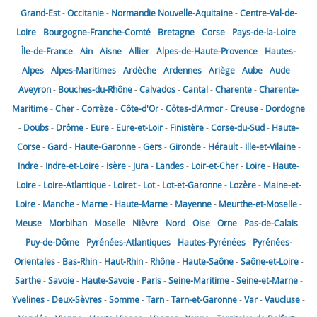
Grand-Est
-
Occitanie
-
Normandie
Nouvelle-Aquitaine
-
Centre-Val-de-
Loire
-
Bourgogne-Franche-Comté
-
Bretagne
-
Corse
-
Pays-de-la-Loire
-
Île-de-France
-
Ain
-
Aisne
-
Allier
-
Alpes-de-Haute-Provence
-
Hautes-
Alpes
-
Alpes-Maritimes
-
Ardèche
-
Ardennes
-
Ariège
-
Aube
-
Aude
-
Aveyron
-
Bouches-du-Rhône
-
Calvados
-
Cantal
-
Charente
-
Charente-
Maritime
-
Cher
-
Corrèze
-
Côte-d'Or
-
Côtes-d'Armor
-
Creuse
-
Dordogne
-
Doubs
-
Drôme
-
Eure
-
Eure-et-Loir
-
Finistère
-
Corse-du-Sud
-
Haute-
Corse
-
Gard
-
Haute-Garonne
-
Gers
-
Gironde
-
Hérault
-
Ille-et-Vilaine
-
Indre
-
Indre-et-Loire
-
Isère
-
Jura
-
Landes
-
Loir-et-Cher
-
Loire
-
Haute-
Loire
-
Loire-Atlantique
-
Loiret
-
Lot
-
Lot-et-Garonne
-
Lozère
-
Maine-et-
Loire
-
Manche
-
Marne
-
Haute-Marne
-
Mayenne
-
Meurthe-et-Moselle
-
Meuse
-
Morbihan
-
Moselle
-
Nièvre
-
Nord
-
Oise
-
Orne
-
Pas-de-Calais
-
Puy-de-Dôme
-
Pyrénées-Atlantiques
-
Hautes-Pyrénées
-
Pyrénées-
Orientales
-
Bas-Rhin
-
Haut-Rhin
-
Rhône
-
Haute-Saône
-
Saône-et-Loire
-
Sarthe
-
Savoie
-
Haute-Savoie
-
Paris
-
Seine-Maritime
-
Seine-et-Marne
-
Yvelines
-
Deux-Sèvres
-
Somme
-
Tarn
-
Tarn-et-Garonne
-
Var
-
Vaucluse
-