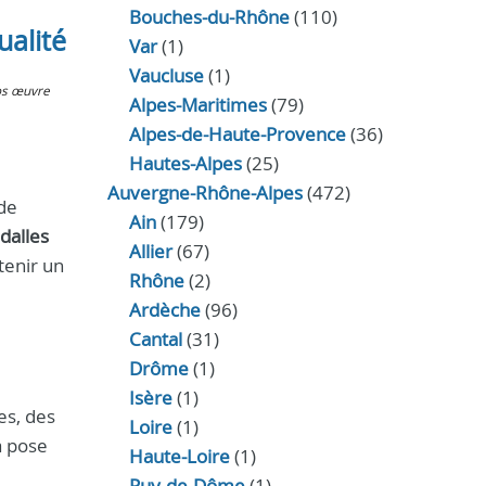
Bouches-du-Rhône
(110)
ualité
Var
(1)
Vaucluse
(1)
os œuvre
Alpes-Maritimes
(79)
Alpes-de-Haute-Provence
(36)
Hautes-Alpes
(25)
Auvergne-Rhône-Alpes
(472)
de
Ain
(179)
dalles
Allier
(67)
tenir un
Rhône
(2)
Ardèche
(96)
Cantal
(31)
Drôme
(1)
Isère
(1)
es, des
Loire
(1)
a pose
Haute-Loire
(1)
Puy-de-Dôme
(1)