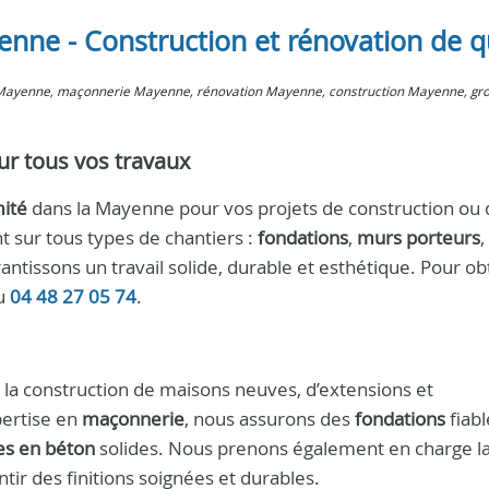
nne - Construction et rénovation de q
n Mayenne, maçonnerie Mayenne, rénovation Mayenne, construction Mayenne, gr
r tous vos travaux
ité
dans la Mayenne pour vos projets de construction ou 
t sur tous types de chantiers :
fondations
,
murs porteurs
,
antissons un travail solide, durable et esthétique. Pour ob
au
04 48 27 05 74
.
la construction de maisons neuves, d’extensions et
pertise en
maçonnerie
, nous assurons des
fondations
fiabl
es en béton
solides. Nous prenons également en charge l
tir des finitions soignées et durables.