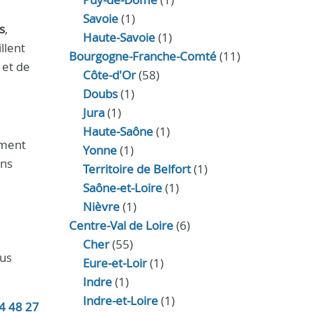
Savoie
(1)
s
,
Haute-Savoie
(1)
llent
Bourgogne-Franche-Comté
(11)
 et de
Côte-d'Or
(58)
Doubs
(1)
Jura
(1)
Haute‑Saône
(1)
ement
Yonne
(1)
ins
Territoire de Belfort
(1)
Saône-et-Loire
(1)
Nièvre
(1)
Centre-Val de Loire
(6)
Cher
(55)
lus
Eure‑et‑Loir
(1)
Indre
(1)
Indre‑et‑Loire
(1)
4 48 27