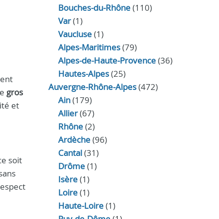
Bouches-du-Rhône
(110)
Var
(1)
Vaucluse
(1)
Alpes-Maritimes
(79)
Alpes-de-Haute-Provence
(36)
Hautes-Alpes
(25)
nent
Auvergne-Rhône-Alpes
(472)
de
gros
Ain
(179)
ité et
Allier
(67)
Rhône
(2)
Ardèche
(96)
Cantal
(31)
e soit
Drôme
(1)
isans
Isère
(1)
respect
Loire
(1)
Haute-Loire
(1)
Puy-de-Dôme
(1)