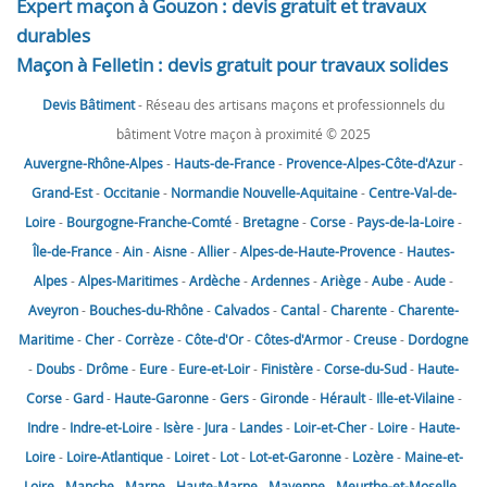
Expert maçon à Gouzon : devis gratuit et travaux
durables
Maçon à Felletin : devis gratuit pour travaux solides
Devis Bâtiment
- Réseau des artisans maçons et professionnels du
bâtiment Votre maçon à proximité © 2025
Auvergne-Rhône-Alpes
-
Hauts-de-France
-
Provence-Alpes-Côte-d'Azur
-
Grand-Est
-
Occitanie
-
Normandie
Nouvelle-Aquitaine
-
Centre-Val-de-
Loire
-
Bourgogne-Franche-Comté
-
Bretagne
-
Corse
-
Pays-de-la-Loire
-
Île-de-France
-
Ain
-
Aisne
-
Allier
-
Alpes-de-Haute-Provence
-
Hautes-
Alpes
-
Alpes-Maritimes
-
Ardèche
-
Ardennes
-
Ariège
-
Aube
-
Aude
-
Aveyron
-
Bouches-du-Rhône
-
Calvados
-
Cantal
-
Charente
-
Charente-
Maritime
-
Cher
-
Corrèze
-
Côte-d'Or
-
Côtes-d'Armor
-
Creuse
-
Dordogne
-
Doubs
-
Drôme
-
Eure
-
Eure-et-Loir
-
Finistère
-
Corse-du-Sud
-
Haute-
Corse
-
Gard
-
Haute-Garonne
-
Gers
-
Gironde
-
Hérault
-
Ille-et-Vilaine
-
Indre
-
Indre-et-Loire
-
Isère
-
Jura
-
Landes
-
Loir-et-Cher
-
Loire
-
Haute-
Loire
-
Loire-Atlantique
-
Loiret
-
Lot
-
Lot-et-Garonne
-
Lozère
-
Maine-et-
Loire
-
Manche
-
Marne
-
Haute-Marne
-
Mayenne
-
Meurthe-et-Moselle
-