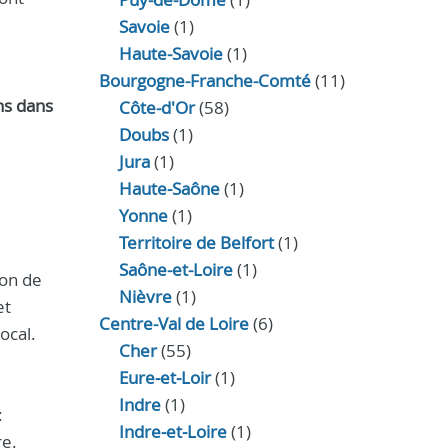
Savoie
(1)
Haute-Savoie
(1)
Bourgogne-Franche-Comté
(11)
s dans
Côte-d'Or
(58)
Doubs
(1)
Jura
(1)
Haute‑Saône
(1)
Yonne
(1)
Territoire de Belfort
(1)
Saône-et-Loire
(1)
tion de
Nièvre
(1)
et
Centre-Val de Loire
(6)
ocal.
Cher
(55)
Eure‑et‑Loir
(1)
Indre
(1)
:
Indre‑et‑Loire
(1)
re.