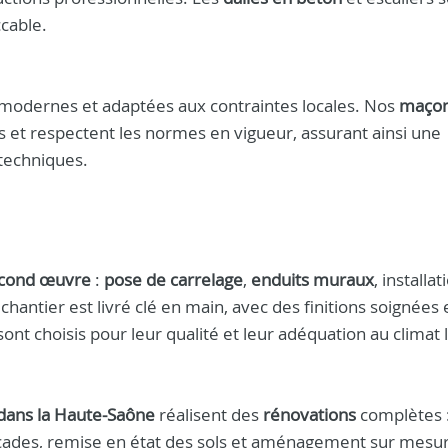
cable.
 modernes et adaptées aux contraintes locales. Nos
maçon
s et respectent les normes en vigueur, assurant ainsi une
 techniques.
cond œuvre
:
pose de carrelage
,
enduits muraux
, installa
ntier est livré clé en main, avec des finitions soignées 
nt choisis pour leur qualité et leur adéquation au climat l
ans la Haute-Saône
réalisent des
rénovations
complètes 
açades, remise en état des sols et aménagement sur mesu