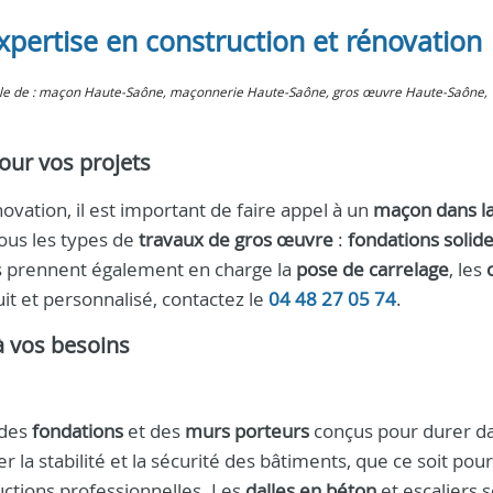
pertise en construction et rénovation
arle de : maçon Haute-Saône, maçonnerie Haute-Saône, gros œuvre Haute-Saône,
our vos projets
ovation, il est important de faire appel à un
maçon dans l
tous les types de
travaux de gros œuvre
:
fondations solid
ls prennent également en charge la
pose de carrelage
, les
uit et personnalisé, contactez le
04 48 27 05 74
.
à vos besoins
 des
fondations
et des
murs porteurs
conçus pour durer da
 la stabilité et la sécurité des bâtiments, que ce soit pou
ctions professionnelles. Les
dalles en béton
et escaliers 