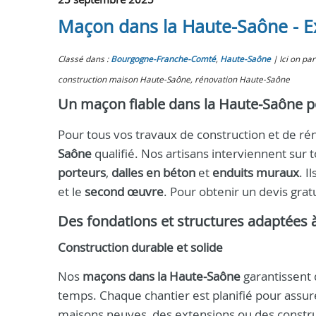
Maçon dans la Haute-Saône - Ex
Classé dans :
Bourgogne-Franche-Comté
,
Haute‑Saône
Ici on p
construction maison Haute-Saône, rénovation Haute-Saône
Un maçon fiable dans la Haute-Saône p
Pour tous vos travaux de construction et de rén
Saône
qualifié. Nos artisans interviennent sur 
porteurs
,
dalles en béton
et
enduits muraux
. I
et le
second œuvre
. Pour obtenir un devis grat
Des fondations et structures adaptées 
Construction durable et solide
Nos
maçons dans la Haute-Saône
garantissent
temps. Chaque chantier est planifié pour assurer
maisons neuves, des extensions ou des constru