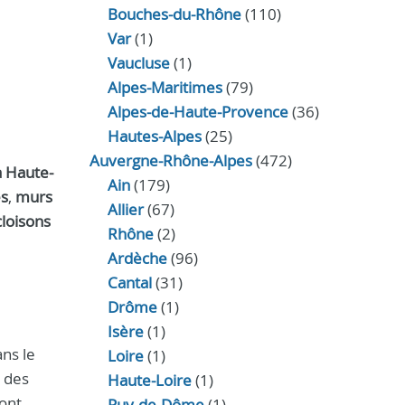
Bouches-du-Rhône
(110)
Var
(1)
Vaucluse
(1)
Alpes-Maritimes
(79)
Alpes-de-Haute-Provence
(36)
Hautes-Alpes
(25)
Auvergne-Rhône-Alpes
(472)
a Haute-
Ain
(179)
es
,
murs
Allier
(67)
cloisons
Rhône
(2)
Ardèche
(96)
Cantal
(31)
Drôme
(1)
Isère
(1)
ns le
Loire
(1)
r des
Haute-Loire
(1)
sont
Puy-de-Dôme
(1)