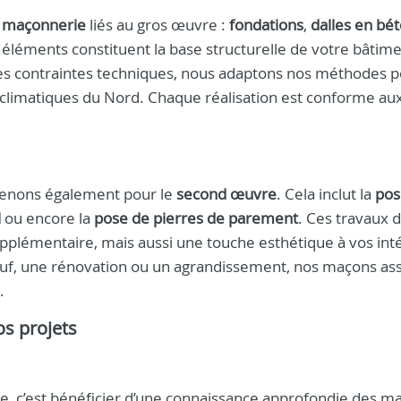
e maçonnerie
liés au gros œuvre :
fondations
,
dalles en bé
 éléments constituent la base structurelle de votre bâtime
t des contraintes techniques, nous adaptons nos méthodes 
s climatiques du Nord. Chaque réalisation est conforme au
rvenons également pour le
second œuvre
. Cela inclut la
pos
l
ou encore la
pose de pierres de parement
. Ces travaux 
pplémentaire, mais aussi une touche esthétique à vos int
euf, une rénovation ou un agrandissement, nos maçons as
.
os projets
, c’est bénéficier d’une connaissance approfondie des m