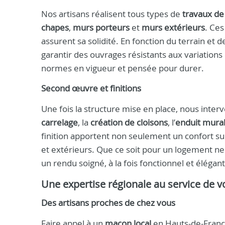
Nos artisans réalisent tous types de
travaux d
chapes
,
murs porteurs
et
murs extérieurs
. Ces
assurent sa solidité. En fonction du terrain e
garantir des ouvrages résistants aux variation
normes en vigueur et pensée pour durer.
Second œuvre et finitions
Une fois la structure mise en place, nous inte
carrelage
, la
création de cloisons
, l’
enduit mura
finition apportent non seulement un confort su
et extérieurs. Que ce soit pour un logement n
un rendu soigné, à la fois fonctionnel et élégant
Une expertise régionale au service de v
Des artisans proches de chez vous
Faire appel à un
maçon local
en Hauts-de-France