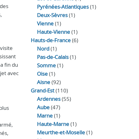
 des
Pyrénées-Atlantiques
(1)
,
Deux-Sèvres
(1)
Vienne
(1)
Haute-Vienne
(1)
Hauts-de-France
(6)
visite
Nord
(1)
sissant
Pas-de-Calais
(1)
a fin du
Somme
(1)
jet avec
Oise
(1)
Aisne
(92)
Grand-Est
(110)
Ardennes
(55)
Aube
(47)
plus
Marne
(1)
Haute-Marne
(1)
 armé,
Meurthe-et-Moselle
(1)
nés,