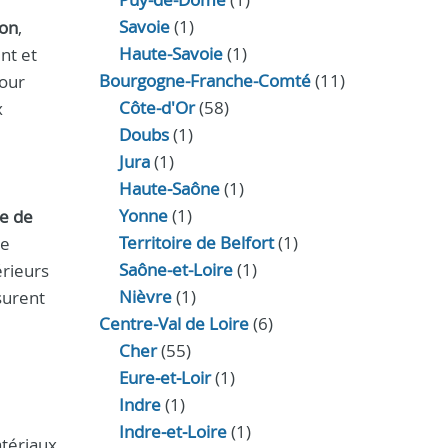
Savoie
(1)
ton
,
Haute-Savoie
(1)
nt et
Bourgogne-Franche-Comté
(11)
pour
Côte-d'Or
(58)
x
Doubs
(1)
Jura
(1)
Haute‑Saône
(1)
Yonne
(1)
e de
Territoire de Belfort
(1)
de
Saône-et-Loire
(1)
érieurs
Nièvre
(1)
surent
Centre-Val de Loire
(6)
Cher
(55)
Eure‑et‑Loir
(1)
Indre
(1)
Indre‑et‑Loire
(1)
atériaux