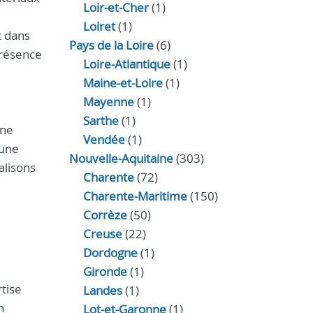
Loir‑et‑Cher
(1)
Loiret
(1)
t dans
Pays de la Loire
(6)
présence
Loire-Atlantique
(1)
Maine-et-Loire
(1)
Mayenne
(1)
Sarthe
(1)
une
Vendée
(1)
 une
Nouvelle-Aquitaine
(303)
alisons
Charente
(72)
Charente-Maritime
(150)
Corrèze
(50)
Creuse
(22)
Dordogne
(1)
Gironde
(1)
rtise
Landes
(1)
n
Lot-et-Garonne
(1)