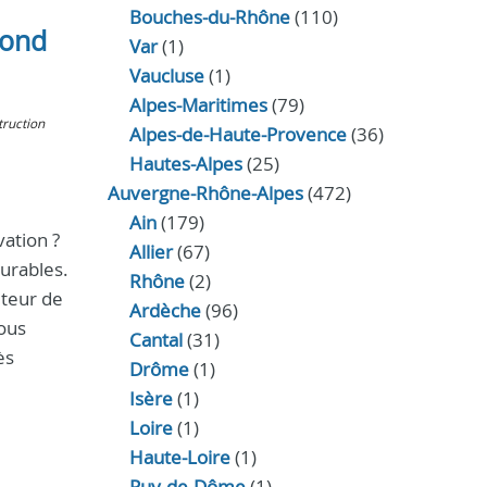
Bouches-du-Rhône
(110)
cond
Var
(1)
Vaucluse
(1)
Alpes-Maritimes
(79)
truction
Alpes-de-Haute-Provence
(36)
Hautes-Alpes
(25)
Auvergne-Rhône-Alpes
(472)
Ain
(179)
ation ?
Allier
(67)
durables.
Rhône
(2)
uteur de
Ardèche
(96)
vous
Cantal
(31)
ès
Drôme
(1)
Isère
(1)
Loire
(1)
Haute-Loire
(1)
Puy-de-Dôme
(1)