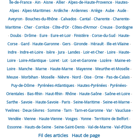
Île-de-France
-
Ain
-
Aisne
-
Allier
-
Alpes-de-Haute-Provence
-
Hautes-
Alpes
-
Alpes-Maritimes
-
Ardèche
-
Ardennes
-
Ariège
-
Aube
-
Aude
-
Aveyron
-
Bouches-du-Rhône
-
Calvados
-
Cantal
-
Charente
-
Charente-
Maritime
-
Cher
-
Corrèze
-
Côte-d'Or
-
Côtes-d'Armor
-
Creuse
-
Dordogne
-
Doubs
-
Drôme
-
Eure
-
Eure-et-Loir
-
Finistère
-
Corse-du-Sud
-
Haute-
Corse
-
Gard
-
Haute-Garonne
-
Gers
-
Gironde
-
Hérault
-
Ille-et-Vilaine
-
Indre
-
Indre-et-Loire
-
Isère
-
Jura
-
Landes
-
Loir-et-Cher
-
Loire
-
Haute-
Loire
-
Loire-Atlantique
-
Loiret
-
Lot
-
Lot-et-Garonne
-
Lozère
-
Maine-et-
Loire
-
Manche
-
Marne
-
Haute-Marne
-
Mayenne
-
Meurthe-et-Moselle
-
Meuse
-
Morbihan
-
Moselle
-
Nièvre
-
Nord
-
Oise
-
Orne
-
Pas-de-Calais
-
Puy-de-Dôme
-
Pyrénées-Atlantiques
-
Hautes-Pyrénées
-
Pyrénées-
Orientales
-
Bas-Rhin
-
Haut-Rhin
-
Rhône
-
Haute-Saône
-
Saône-et-Loire
-
Sarthe
-
Savoie
-
Haute-Savoie
-
Paris
-
Seine-Maritime
-
Seine-et-Marne
-
Yvelines
-
Deux-Sèvres
-
Somme
-
Tarn
-
Tarn-et-Garonne
-
Var
-
Vaucluse
-
Vendée
-
Vienne
-
Haute-Vienne
-
Vosges
-
Yonne
-
Territoire de Belfort
-
Essonne
-
Hauts-de-Seine
-
Seine-Saint-Denis
-
Val-de-Marne
-
Val-d’Oise
Fil des articles
Haut de page