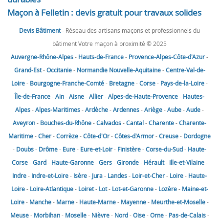
Maçon à Felletin : devis gratuit pour travaux solides
Devis Bâtiment
- Réseau des artisans maçons et professionnels du
bâtiment Votre maçon à proximité © 2025
Auvergne-Rhône-Alpes
-
Hauts-de-France
-
Provence-Alpes-Côte-d'Azur
-
Grand-Est
-
Occitanie
-
Normandie
Nouvelle-Aquitaine
-
Centre-Val-de-
Loire
-
Bourgogne-Franche-Comté
-
Bretagne
-
Corse
-
Pays-de-la-Loire
-
Île-de-France
-
Ain
-
Aisne
-
Allier
-
Alpes-de-Haute-Provence
-
Hautes-
Alpes
-
Alpes-Maritimes
-
Ardèche
-
Ardennes
-
Ariège
-
Aube
-
Aude
-
Aveyron
-
Bouches-du-Rhône
-
Calvados
-
Cantal
-
Charente
-
Charente-
Maritime
-
Cher
-
Corrèze
-
Côte-d'Or
-
Côtes-d'Armor
-
Creuse
-
Dordogne
-
Doubs
-
Drôme
-
Eure
-
Eure-et-Loir
-
Finistère
-
Corse-du-Sud
-
Haute-
Corse
-
Gard
-
Haute-Garonne
-
Gers
-
Gironde
-
Hérault
-
Ille-et-Vilaine
-
Indre
-
Indre-et-Loire
-
Isère
-
Jura
-
Landes
-
Loir-et-Cher
-
Loire
-
Haute-
Loire
-
Loire-Atlantique
-
Loiret
-
Lot
-
Lot-et-Garonne
-
Lozère
-
Maine-et-
Loire
-
Manche
-
Marne
-
Haute-Marne
-
Mayenne
-
Meurthe-et-Moselle
-
Meuse
-
Morbihan
-
Moselle
-
Nièvre
-
Nord
-
Oise
-
Orne
-
Pas-de-Calais
-