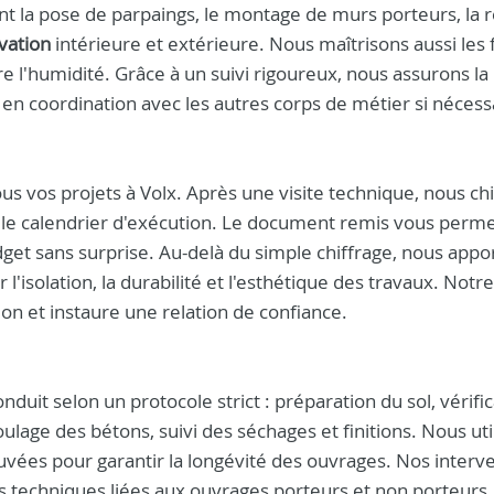
la pose de parpaings, le montage de murs porteurs, la r
vation
intérieure et extérieure. Nous maîtrisons aussi les f
tre l'humidité. Grâce à un suivi rigoureux, nous assurons la
, en coordination avec les autres corps de métier si nécess
ous vos projets à Volx. Après une visite technique, nous ch
 le calendrier d'exécution. Le document remis vous perm
dget sans surprise. Au-delà du simple chiffrage, nous appo
isolation, la durabilité et l'esthétique des travaux. Notre
ion et instaure une relation de confiance.
nduit selon un protocole strict : préparation du sol, vérifi
lage des bétons, suivi des séchages et finitions. Nous uti
uvées pour garantir la longévité des ouvrages. Nos interv
ons techniques liées aux ouvrages porteurs et non porteurs.