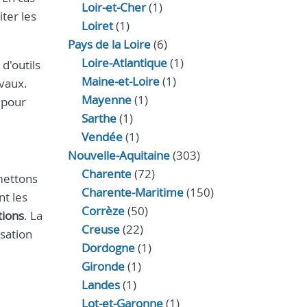
Loir‑et‑Cher
(1)
ter les
Loiret
(1)
Pays de la Loire
(6)
Loire-Atlantique
(1)
d'outils
Maine-et-Loire
(1)
avaux.
Mayenne
(1)
 pour
Sarthe
(1)
Vendée
(1)
Nouvelle-Aquitaine
(303)
Charente
(72)
 mettons
Charente-Maritime
(150)
nt les
Corrèze
(50)
tions
. La
Creuse
(22)
isation
Dordogne
(1)
Gironde
(1)
Landes
(1)
Lot-et-Garonne
(1)