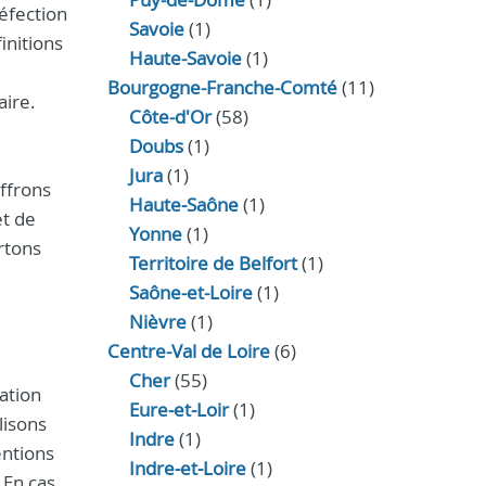
éfection
Savoie
(1)
initions
Haute-Savoie
(1)
Bourgogne-Franche-Comté
(11)
aire.
Côte-d'Or
(58)
Doubs
(1)
Jura
(1)
iffrons
Haute‑Saône
(1)
et de
Yonne
(1)
rtons
Territoire de Belfort
(1)
Saône-et-Loire
(1)
Nièvre
(1)
Centre-Val de Loire
(6)
Cher
(55)
cation
Eure‑et‑Loir
(1)
lisons
Indre
(1)
entions
Indre‑et‑Loire
(1)
 En cas