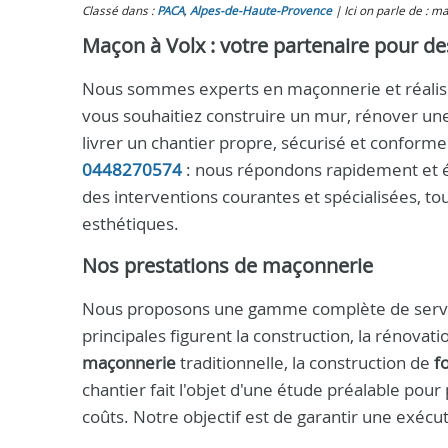
Classé dans :
PACA
,
Alpes-de-Haute-Provence
Ici on parle de : m
Maçon à Volx : votre partenaire pour de
Nous sommes experts en maçonnerie et réalison
vous souhaitiez construire un mur, rénover un
livrer un chantier propre, sécurisé et confor
0448270574
: nous répondons rapidement et ét
des interventions courantes et spécialisées, to
esthétiques.
Nos prestations de maçonnerie
Nous proposons une gamme complète de service
principales figurent la construction, la rénova
maçonnerie
traditionnelle, la construction de
f
chantier fait l'objet d'une étude préalable pou
coûts. Notre objectif est de garantir une exéc