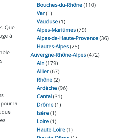
Bouches-du-Rhône
(110)
Var
(1)
Vaucluse
(1)
x. Que
Alpes-Maritimes
(79)
age à
Alpes-de-Haute-Provence
(36)
Hautes-Alpes
(25)
emble
Auvergne-Rhône-Alpes
(472)
es
Ain
(179)
Allier
(67)
Rhône
(2)
Ardèche
(96)
ns
Cantal
(31)
 pour la
Drôme
(1)
haque
Isère
(1)
les
Loire
(1)
.
Haute-Loire
(1)
Puy-de-Dôme
(1)