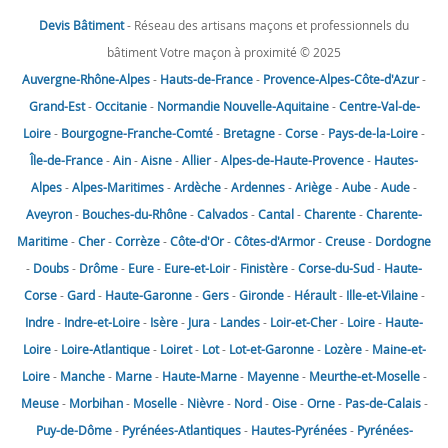
Devis Bâtiment
- Réseau des artisans maçons et professionnels du
bâtiment Votre maçon à proximité © 2025
Auvergne-Rhône-Alpes
-
Hauts-de-France
-
Provence-Alpes-Côte-d'Azur
-
Grand-Est
-
Occitanie
-
Normandie
Nouvelle-Aquitaine
-
Centre-Val-de-
Loire
-
Bourgogne-Franche-Comté
-
Bretagne
-
Corse
-
Pays-de-la-Loire
-
Île-de-France
-
Ain
-
Aisne
-
Allier
-
Alpes-de-Haute-Provence
-
Hautes-
Alpes
-
Alpes-Maritimes
-
Ardèche
-
Ardennes
-
Ariège
-
Aube
-
Aude
-
Aveyron
-
Bouches-du-Rhône
-
Calvados
-
Cantal
-
Charente
-
Charente-
Maritime
-
Cher
-
Corrèze
-
Côte-d'Or
-
Côtes-d'Armor
-
Creuse
-
Dordogne
-
Doubs
-
Drôme
-
Eure
-
Eure-et-Loir
-
Finistère
-
Corse-du-Sud
-
Haute-
Corse
-
Gard
-
Haute-Garonne
-
Gers
-
Gironde
-
Hérault
-
Ille-et-Vilaine
-
Indre
-
Indre-et-Loire
-
Isère
-
Jura
-
Landes
-
Loir-et-Cher
-
Loire
-
Haute-
Loire
-
Loire-Atlantique
-
Loiret
-
Lot
-
Lot-et-Garonne
-
Lozère
-
Maine-et-
Loire
-
Manche
-
Marne
-
Haute-Marne
-
Mayenne
-
Meurthe-et-Moselle
-
Meuse
-
Morbihan
-
Moselle
-
Nièvre
-
Nord
-
Oise
-
Orne
-
Pas-de-Calais
-
Puy-de-Dôme
-
Pyrénées-Atlantiques
-
Hautes-Pyrénées
-
Pyrénées-