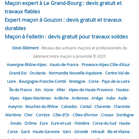
Maçon expert à Le Grand-Bourg : devis gratuit et
travaux fiables
Expert maçon à Gouzon : devis gratuit et travaux
durables
Maçon à Felletin : devis gratuit pour travaux solides
Devis Bâtiment
- Réseau des artisans maçons et professionnels du
bâtiment Votre maçon à proximité © 2025
Auvergne-Rhône-Alpes
-
Hauts-de-France
-
Provence-Alpes-Côte-d'Azur
-
Grand-Est
-
Occitanie
-
Normandie
Nouvelle-Aquitaine
-
Centre-Val-de-
Loire
-
Bourgogne-Franche-Comté
-
Bretagne
-
Corse
-
Pays-de-la-Loire
-
Île-de-France
-
Ain
-
Aisne
-
Allier
-
Alpes-de-Haute-Provence
-
Hautes-
Alpes
-
Alpes-Maritimes
-
Ardèche
-
Ardennes
-
Ariège
-
Aube
-
Aude
-
Aveyron
-
Bouches-du-Rhône
-
Calvados
-
Cantal
-
Charente
-
Charente-
Maritime
-
Cher
-
Corrèze
-
Côte-d'Or
-
Côtes-d'Armor
-
Creuse
-
Dordogne
-
Doubs
-
Drôme
-
Eure
-
Eure-et-Loir
-
Finistère
-
Corse-du-Sud
-
Haute-
Corse
-
Gard
-
Haute-Garonne
-
Gers
-
Gironde
-
Hérault
-
Ille-et-Vilaine
-