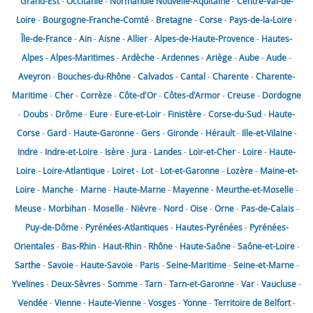
Grand-Est
-
Occitanie
-
Normandie
Nouvelle-Aquitaine
-
Centre-Val-de-
Loire
-
Bourgogne-Franche-Comté
-
Bretagne
-
Corse
-
Pays-de-la-Loire
-
Île-de-France
-
Ain
-
Aisne
-
Allier
-
Alpes-de-Haute-Provence
-
Hautes-
Alpes
-
Alpes-Maritimes
-
Ardèche
-
Ardennes
-
Ariège
-
Aube
-
Aude
-
Aveyron
-
Bouches-du-Rhône
-
Calvados
-
Cantal
-
Charente
-
Charente-
Maritime
-
Cher
-
Corrèze
-
Côte-d'Or
-
Côtes-d'Armor
-
Creuse
-
Dordogne
-
Doubs
-
Drôme
-
Eure
-
Eure-et-Loir
-
Finistère
-
Corse-du-Sud
-
Haute-
Corse
-
Gard
-
Haute-Garonne
-
Gers
-
Gironde
-
Hérault
-
Ille-et-Vilaine
-
Indre
-
Indre-et-Loire
-
Isère
-
Jura
-
Landes
-
Loir-et-Cher
-
Loire
-
Haute-
Loire
-
Loire-Atlantique
-
Loiret
-
Lot
-
Lot-et-Garonne
-
Lozère
-
Maine-et-
Loire
-
Manche
-
Marne
-
Haute-Marne
-
Mayenne
-
Meurthe-et-Moselle
-
Meuse
-
Morbihan
-
Moselle
-
Nièvre
-
Nord
-
Oise
-
Orne
-
Pas-de-Calais
-
Puy-de-Dôme
-
Pyrénées-Atlantiques
-
Hautes-Pyrénées
-
Pyrénées-
Orientales
-
Bas-Rhin
-
Haut-Rhin
-
Rhône
-
Haute-Saône
-
Saône-et-Loire
-
Sarthe
-
Savoie
-
Haute-Savoie
-
Paris
-
Seine-Maritime
-
Seine-et-Marne
-
Yvelines
-
Deux-Sèvres
-
Somme
-
Tarn
-
Tarn-et-Garonne
-
Var
-
Vaucluse
-
Vendée
-
Vienne
-
Haute-Vienne
-
Vosges
-
Yonne
-
Territoire de Belfort
-