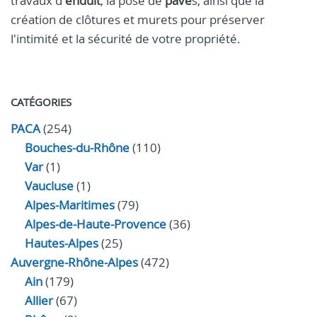
travaux d'
enduit
, la pose de
pavé
s, ainsi que la
création de clôtures et murets pour préserver
l'intimité et la sécurité de votre propriété.
CATÉGORIES
PACA
(254)
Bouches-du-Rhône
(110)
Var
(1)
Vaucluse
(1)
Alpes-Maritimes
(79)
Alpes-de-Haute-Provence
(36)
Hautes-Alpes
(25)
Auvergne-Rhône-Alpes
(472)
Ain
(179)
Allier
(67)