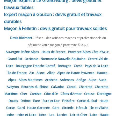
Maçon expert à Le Grand-Bourg : devis gratuit et
travaux fiables
Expert maçon à Gouzon : devis gratuit et travaux
durables
Maçon à Felletin : devis gratuit pour travaux solides
Devis Bâtiment
- Réseau des artisans maçons et professionnels du
bâtiment Votre maçon à proximité © 2025
Auvergne-Rhône-Alpes
-
Hauts-de-France
-
Provence-Alpes-Côte-d'Azur
-
Grand-Est
-
Occitanie
-
Normandie
Nouvelle-Aquitaine
-
Centre-Val-de-
Loire
-
Bourgogne-Franche-Comté
-
Bretagne
-
Corse
-
Pays-de-la-Loire
-
Île-de-France
-
Ain
-
Aisne
-
Allier
-
Alpes-de-Haute-Provence
-
Hautes-
Alpes
-
Alpes-Maritimes
-
Ardèche
-
Ardennes
-
Ariège
-
Aube
-
Aude
-
Aveyron
-
Bouches-du-Rhône
-
Calvados
-
Cantal
-
Charente
-
Charente-
Maritime
-
Cher
-
Corrèze
-
Côte-d'Or
-
Côtes-d'Armor
-
Creuse
-
Dordogne
-
Doubs
-
Drôme
-
Eure
-
Eure-et-Loir
-
Finistère
-
Corse-du-Sud
-
Haute-
Corse
-
Gard
-
Haute-Garonne
-
Gers
-
Gironde
-
Hérault
-
Ille-et-Vilaine
-
Indre
-
Indre-et-Loire
-
Isère
-
Jura
-
Landes
-
Loir-et-Cher
-
Loire
-
Haute-