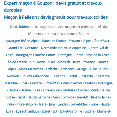
Expert maçon à Gouzon : devis gratuit et travaux
durables
Maçon à Felletin : devis gratuit pour travaux solides
Devis Bâtiment
- Réseau des artisans maçons et professionnels du
bâtiment Votre maçon à proximité © 2025
Auvergne-Rhône-Alpes
-
Hauts-de-France
-
Provence-Alpes-Côte-d'Azur
-
Grand-Est
-
Occitanie
-
Normandie
Nouvelle-Aquitaine
-
Centre-Val-de-
Loire
-
Bourgogne-Franche-Comté
-
Bretagne
-
Corse
-
Pays-de-la-Loire
-
Île-de-France
-
Ain
-
Aisne
-
Allier
-
Alpes-de-Haute-Provence
-
Hautes-
Alpes
-
Alpes-Maritimes
-
Ardèche
-
Ardennes
-
Ariège
-
Aube
-
Aude
-
Aveyron
-
Bouches-du-Rhône
-
Calvados
-
Cantal
-
Charente
-
Charente-
Maritime
-
Cher
-
Corrèze
-
Côte-d'Or
-
Côtes-d'Armor
-
Creuse
-
Dordogne
-
Doubs
-
Drôme
-
Eure
-
Eure-et-Loir
-
Finistère
-
Corse-du-Sud
-
Haute-
Corse
-
Gard
-
Haute-Garonne
-
Gers
-
Gironde
-
Hérault
-
Ille-et-Vilaine
-
Indre
-
Indre-et-Loire
-
Isère
-
Jura
-
Landes
-
Loir-et-Cher
-
Loire
-
Haute-
Loire
-
Loire-Atlantique
-
Loiret
-
Lot
-
Lot-et-Garonne
-
Lozère
-
Maine-et-