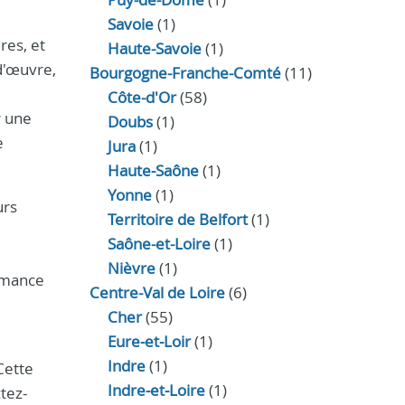
Savoie
(1)
res, et
Haute-Savoie
(1)
d'œuvre,
Bourgogne-Franche-Comté
(11)
Côte-d'Or
(58)
r une
Doubs
(1)
e
Jura
(1)
Haute‑Saône
(1)
Yonne
(1)
urs
Territoire de Belfort
(1)
Saône-et-Loire
(1)
Nièvre
(1)
ormance
Centre-Val de Loire
(6)
Cher
(55)
Eure‑et‑Loir
(1)
Indre
(1)
Cette
Indre‑et‑Loire
(1)
tez-