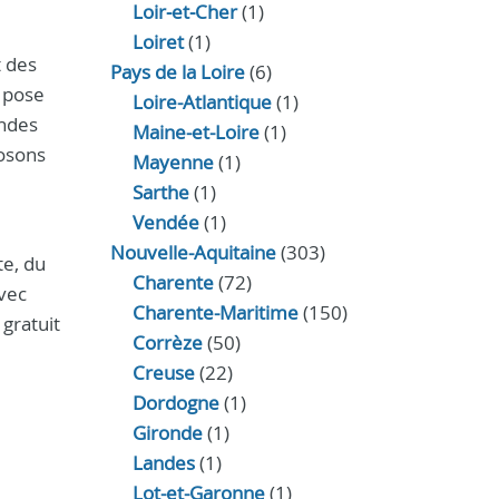
Loir‑et‑Cher
(1)
Loiret
(1)
t des
Pays de la Loire
(6)
a pose
Loire-Atlantique
(1)
andes
Maine-et-Loire
(1)
posons
Mayenne
(1)
Sarthe
(1)
Vendée
(1)
Nouvelle-Aquitaine
(303)
te, du
Charente
(72)
avec
Charente-Maritime
(150)
gratuit
Corrèze
(50)
Creuse
(22)
Dordogne
(1)
Gironde
(1)
Landes
(1)
Lot-et-Garonne
(1)