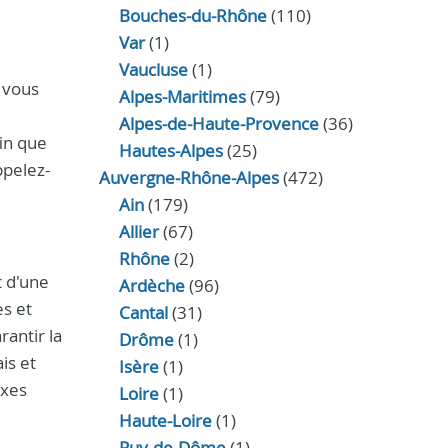
Bouches-du-Rhône
(110)
Var
(1)
Vaucluse
(1)
 vous
Alpes-Maritimes
(79)
Alpes-de-Haute-Provence
(36)
fin que
Hautes-Alpes
(25)
ppelez-
Auvergne-Rhône-Alpes
(472)
Ain
(179)
Allier
(67)
Rhône
(2)
t d'une
Ardèche
(96)
es et
Cantal
(31)
antir la
Drôme
(1)
is et
Isère
(1)
exes
Loire
(1)
Haute-Loire
(1)
Puy-de-Dôme
(1)