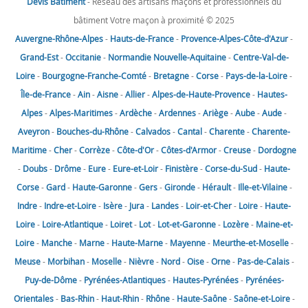
Devis Bâtiment
- Réseau des artisans maçons et professionnels du
bâtiment Votre maçon à proximité © 2025
Auvergne-Rhône-Alpes
-
Hauts-de-France
-
Provence-Alpes-Côte-d'Azur
-
Grand-Est
-
Occitanie
-
Normandie
Nouvelle-Aquitaine
-
Centre-Val-de-
Loire
-
Bourgogne-Franche-Comté
-
Bretagne
-
Corse
-
Pays-de-la-Loire
-
Île-de-France
-
Ain
-
Aisne
-
Allier
-
Alpes-de-Haute-Provence
-
Hautes-
Alpes
-
Alpes-Maritimes
-
Ardèche
-
Ardennes
-
Ariège
-
Aube
-
Aude
-
Aveyron
-
Bouches-du-Rhône
-
Calvados
-
Cantal
-
Charente
-
Charente-
Maritime
-
Cher
-
Corrèze
-
Côte-d'Or
-
Côtes-d'Armor
-
Creuse
-
Dordogne
-
Doubs
-
Drôme
-
Eure
-
Eure-et-Loir
-
Finistère
-
Corse-du-Sud
-
Haute-
Corse
-
Gard
-
Haute-Garonne
-
Gers
-
Gironde
-
Hérault
-
Ille-et-Vilaine
-
Indre
-
Indre-et-Loire
-
Isère
-
Jura
-
Landes
-
Loir-et-Cher
-
Loire
-
Haute-
Loire
-
Loire-Atlantique
-
Loiret
-
Lot
-
Lot-et-Garonne
-
Lozère
-
Maine-et-
Loire
-
Manche
-
Marne
-
Haute-Marne
-
Mayenne
-
Meurthe-et-Moselle
-
Meuse
-
Morbihan
-
Moselle
-
Nièvre
-
Nord
-
Oise
-
Orne
-
Pas-de-Calais
-
Puy-de-Dôme
-
Pyrénées-Atlantiques
-
Hautes-Pyrénées
-
Pyrénées-
Orientales
-
Bas-Rhin
-
Haut-Rhin
-
Rhône
-
Haute-Saône
-
Saône-et-Loire
-