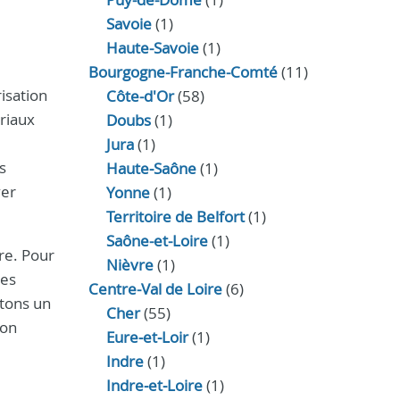
Savoie
(1)
Haute-Savoie
(1)
Bourgogne-Franche-Comté
(11)
isation
Côte-d'Or
(58)
ériaux
Doubs
(1)
Jura
(1)
s
Haute‑Saône
(1)
ver
Yonne
(1)
Territoire de Belfort
(1)
Saône-et-Loire
(1)
re. Pour
Nièvre
(1)
des
Centre-Val de Loire
(6)
ttons un
Cher
(55)
ion
Eure‑et‑Loir
(1)
Indre
(1)
Indre‑et‑Loire
(1)