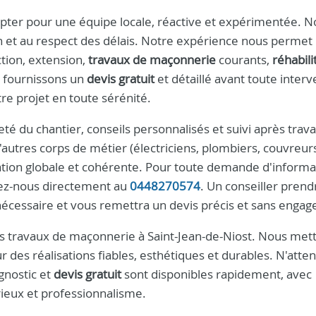
opter pour une équipe locale, réactive et expérimentée. 
ion et au respect des délais. Notre expérience nous permet
ction, extension,
travaux de maçonnerie
courants,
réhabili
 fournissons un
devis gratuit
et détaillé avant toute interv
tre projet en toute sérénité.
 du chantier, conseils personnalisés et suivi après trav
d'autres corps de métier (électriciens, plombiers, couvreur
sation globale et cohérente. Pour toute demande d'informa
ctez-nous directement au
0448270574
. Un conseiller prend
 nécessaire et vous remettra un devis précis et sans enga
os travaux de maçonnerie à Saint-Jean-de-Niost. Nous met
r des réalisations fiables, esthétiques et durables. N'atte
agnostic et
devis gratuit
sont disponibles rapidement, avec
rieux et professionnalisme.