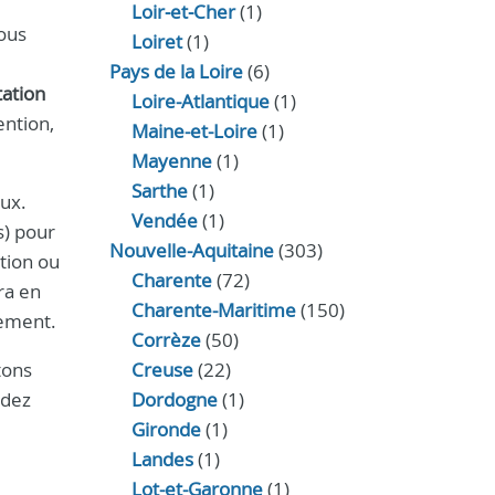
Loir‑et‑Cher
(1)
Nous
Loiret
(1)
Pays de la Loire
(6)
tation
Loire-Atlantique
(1)
ention,
Maine-et-Loire
(1)
Mayenne
(1)
Sarthe
(1)
aux.
Vendée
(1)
s) pour
Nouvelle-Aquitaine
(303)
tion ou
Charente
(72)
ra en
Charente-Maritime
(150)
gement.
Corrèze
(50)
tons
Creuse
(22)
ndez
Dordogne
(1)
Gironde
(1)
Landes
(1)
Lot-et-Garonne
(1)