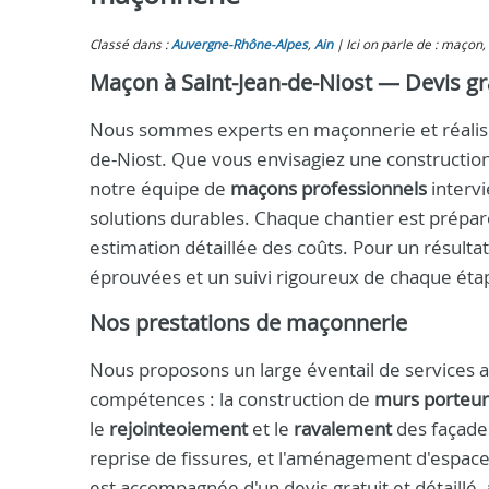
Classé dans :
Auvergne-Rhône-Alpes
,
Ain
Ici on parle de : maçon
Maçon à Saint-Jean-de-Niost — Devis gr
Nous sommes experts en maçonnerie et réalison
de-Niost. Que vous envisagiez une constructio
notre équipe de
maçons professionnels
intervi
solutions durables. Chaque chantier est prépar
estimation détaillée des coûts. Pour un résulta
éprouvées et un suivi rigoureux de chaque éta
Nos prestations de maçonnerie
Nous proposons un large éventail de services a
compétences : la construction de
murs porteur
le
rejointeoiement
et le
ravalement
des façades
reprise de fissures, et l'aménagement d'espac
est accompagnée d'un devis gratuit et détaillé, 