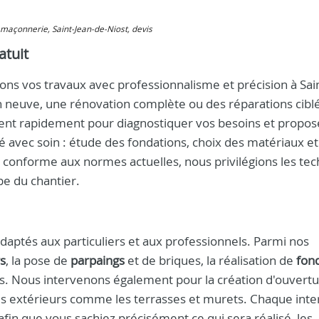
, maçonnerie, Saint-Jean-de-Niost, devis
atuit
s vos travaux avec professionnalisme et précision à Sain
n neuve, une rénovation complète ou des réparations cibl
ent rapidement pour diagnostiquer vos besoins et propos
é avec soin : étude des fondations, choix des matériaux et
t conforme aux normes actuelles, nous privilégions les te
pe du chantier.
daptés aux particuliers et aux professionnels. Parmi nos
s
, la pose de
parpaings
et de briques, la réalisation de
fon
. Nous intervenons également pour la création d'ouvertur
es extérieurs comme les terrasses et murets. Chaque inte
afin que vous sachiez précisément ce qui sera réalisé, les