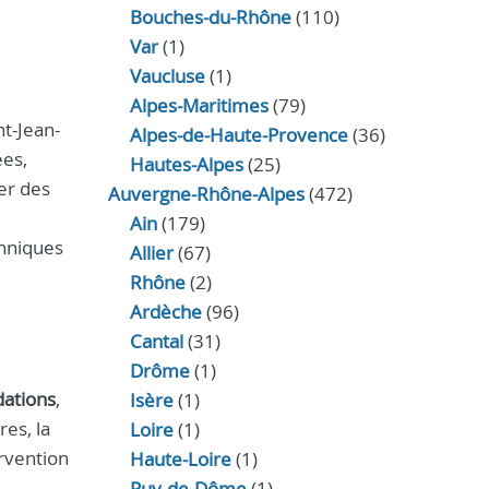
Bouches-du-Rhône
(110)
Var
(1)
Vaucluse
(1)
Alpes-Maritimes
(79)
t-Jean-
Alpes-de-Haute-Provence
(36)
ées,
Hautes-Alpes
(25)
er des
Auvergne-Rhône-Alpes
(472)
Ain
(179)
chniques
Allier
(67)
Rhône
(2)
Ardèche
(96)
Cantal
(31)
Drôme
(1)
dations
,
Isère
(1)
es, la
Loire
(1)
rvention
Haute-Loire
(1)
Puy-de-Dôme
(1)