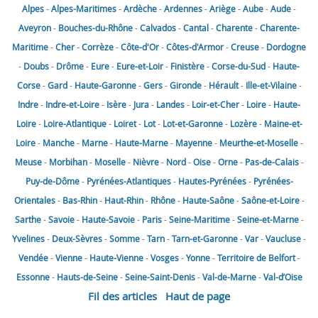
Alpes
-
Alpes-Maritimes
-
Ardèche
-
Ardennes
-
Ariège
-
Aube
-
Aude
-
Aveyron
-
Bouches-du-Rhône
-
Calvados
-
Cantal
-
Charente
-
Charente-
Maritime
-
Cher
-
Corrèze
-
Côte-d'Or
-
Côtes-d'Armor
-
Creuse
-
Dordogne
-
Doubs
-
Drôme
-
Eure
-
Eure-et-Loir
-
Finistère
-
Corse-du-Sud
-
Haute-
Corse
-
Gard
-
Haute-Garonne
-
Gers
-
Gironde
-
Hérault
-
Ille-et-Vilaine
-
Indre
-
Indre-et-Loire
-
Isère
-
Jura
-
Landes
-
Loir-et-Cher
-
Loire
-
Haute-
Loire
-
Loire-Atlantique
-
Loiret
-
Lot
-
Lot-et-Garonne
-
Lozère
-
Maine-et-
Loire
-
Manche
-
Marne
-
Haute-Marne
-
Mayenne
-
Meurthe-et-Moselle
-
Meuse
-
Morbihan
-
Moselle
-
Nièvre
-
Nord
-
Oise
-
Orne
-
Pas-de-Calais
-
Puy-de-Dôme
-
Pyrénées-Atlantiques
-
Hautes-Pyrénées
-
Pyrénées-
Orientales
-
Bas-Rhin
-
Haut-Rhin
-
Rhône
-
Haute-Saône
-
Saône-et-Loire
-
Sarthe
-
Savoie
-
Haute-Savoie
-
Paris
-
Seine-Maritime
-
Seine-et-Marne
-
Yvelines
-
Deux-Sèvres
-
Somme
-
Tarn
-
Tarn-et-Garonne
-
Var
-
Vaucluse
-
Vendée
-
Vienne
-
Haute-Vienne
-
Vosges
-
Yonne
-
Territoire de Belfort
-
Essonne
-
Hauts-de-Seine
-
Seine-Saint-Denis
-
Val-de-Marne
-
Val-d’Oise
Fil des articles
Haut de page