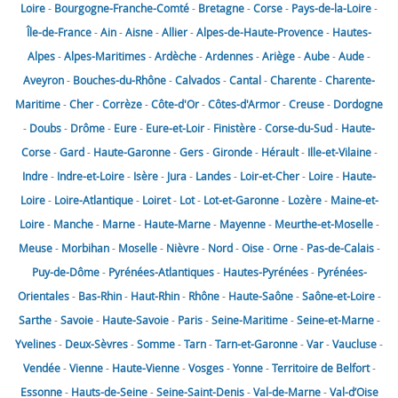
Loire
-
Bourgogne-Franche-Comté
-
Bretagne
-
Corse
-
Pays-de-la-Loire
-
Île-de-France
-
Ain
-
Aisne
-
Allier
-
Alpes-de-Haute-Provence
-
Hautes-
Alpes
-
Alpes-Maritimes
-
Ardèche
-
Ardennes
-
Ariège
-
Aube
-
Aude
-
Aveyron
-
Bouches-du-Rhône
-
Calvados
-
Cantal
-
Charente
-
Charente-
Maritime
-
Cher
-
Corrèze
-
Côte-d'Or
-
Côtes-d'Armor
-
Creuse
-
Dordogne
-
Doubs
-
Drôme
-
Eure
-
Eure-et-Loir
-
Finistère
-
Corse-du-Sud
-
Haute-
Corse
-
Gard
-
Haute-Garonne
-
Gers
-
Gironde
-
Hérault
-
Ille-et-Vilaine
-
Indre
-
Indre-et-Loire
-
Isère
-
Jura
-
Landes
-
Loir-et-Cher
-
Loire
-
Haute-
Loire
-
Loire-Atlantique
-
Loiret
-
Lot
-
Lot-et-Garonne
-
Lozère
-
Maine-et-
Loire
-
Manche
-
Marne
-
Haute-Marne
-
Mayenne
-
Meurthe-et-Moselle
-
Meuse
-
Morbihan
-
Moselle
-
Nièvre
-
Nord
-
Oise
-
Orne
-
Pas-de-Calais
-
Puy-de-Dôme
-
Pyrénées-Atlantiques
-
Hautes-Pyrénées
-
Pyrénées-
Orientales
-
Bas-Rhin
-
Haut-Rhin
-
Rhône
-
Haute-Saône
-
Saône-et-Loire
-
Sarthe
-
Savoie
-
Haute-Savoie
-
Paris
-
Seine-Maritime
-
Seine-et-Marne
-
Yvelines
-
Deux-Sèvres
-
Somme
-
Tarn
-
Tarn-et-Garonne
-
Var
-
Vaucluse
-
Vendée
-
Vienne
-
Haute-Vienne
-
Vosges
-
Yonne
-
Territoire de Belfort
-
Essonne
-
Hauts-de-Seine
-
Seine-Saint-Denis
-
Val-de-Marne
-
Val-d’Oise