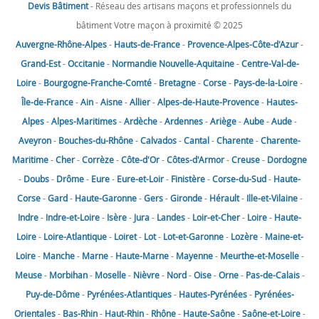
Devis Bâtiment
- Réseau des artisans maçons et professionnels du
bâtiment Votre maçon à proximité © 2025
Auvergne-Rhône-Alpes
-
Hauts-de-France
-
Provence-Alpes-Côte-d'Azur
-
Grand-Est
-
Occitanie
-
Normandie
Nouvelle-Aquitaine
-
Centre-Val-de-
Loire
-
Bourgogne-Franche-Comté
-
Bretagne
-
Corse
-
Pays-de-la-Loire
-
Île-de-France
-
Ain
-
Aisne
-
Allier
-
Alpes-de-Haute-Provence
-
Hautes-
Alpes
-
Alpes-Maritimes
-
Ardèche
-
Ardennes
-
Ariège
-
Aube
-
Aude
-
Aveyron
-
Bouches-du-Rhône
-
Calvados
-
Cantal
-
Charente
-
Charente-
Maritime
-
Cher
-
Corrèze
-
Côte-d'Or
-
Côtes-d'Armor
-
Creuse
-
Dordogne
-
Doubs
-
Drôme
-
Eure
-
Eure-et-Loir
-
Finistère
-
Corse-du-Sud
-
Haute-
Corse
-
Gard
-
Haute-Garonne
-
Gers
-
Gironde
-
Hérault
-
Ille-et-Vilaine
-
Indre
-
Indre-et-Loire
-
Isère
-
Jura
-
Landes
-
Loir-et-Cher
-
Loire
-
Haute-
Loire
-
Loire-Atlantique
-
Loiret
-
Lot
-
Lot-et-Garonne
-
Lozère
-
Maine-et-
Loire
-
Manche
-
Marne
-
Haute-Marne
-
Mayenne
-
Meurthe-et-Moselle
-
Meuse
-
Morbihan
-
Moselle
-
Nièvre
-
Nord
-
Oise
-
Orne
-
Pas-de-Calais
-
Puy-de-Dôme
-
Pyrénées-Atlantiques
-
Hautes-Pyrénées
-
Pyrénées-
Orientales
-
Bas-Rhin
-
Haut-Rhin
-
Rhône
-
Haute-Saône
-
Saône-et-Loire
-