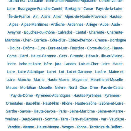
Grand-Est
-
Occitanie
-
Normandie
Nouvelle-Aquitaine
-
Centre-Val-de-
Loire
-
Bourgogne-Franche-Comté
-
Bretagne
-
Corse
-
Pays-de-la-Loire
-
Île-de-France
-
Ain
-
Aisne
-
Allier
-
Alpes-de-Haute-Provence
-
Hautes-
Alpes
-
Alpes-Maritimes
-
Ardèche
-
Ardennes
-
Ariège
-
Aube
-
Aude
-
Aveyron
-
Bouches-du-Rhône
-
Calvados
-
Cantal
-
Charente
-
Charente-
Maritime
-
Cher
-
Corrèze
-
Côte-d'Or
-
Côtes-d'Armor
-
Creuse
-
Dordogne
-
Doubs
-
Drôme
-
Eure
-
Eure-et-Loir
-
Finistère
-
Corse-du-Sud
-
Haute-
Corse
-
Gard
-
Haute-Garonne
-
Gers
-
Gironde
-
Hérault
-
Ille-et-Vilaine
-
Indre
-
Indre-et-Loire
-
Isère
-
Jura
-
Landes
-
Loir-et-Cher
-
Loire
-
Haute-
Loire
-
Loire-Atlantique
-
Loiret
-
Lot
-
Lot-et-Garonne
-
Lozère
-
Maine-et-
Loire
-
Manche
-
Marne
-
Haute-Marne
-
Mayenne
-
Meurthe-et-Moselle
-
Meuse
-
Morbihan
-
Moselle
-
Nièvre
-
Nord
-
Oise
-
Orne
-
Pas-de-Calais
-
Puy-de-Dôme
-
Pyrénées-Atlantiques
-
Hautes-Pyrénées
-
Pyrénées-
Orientales
-
Bas-Rhin
-
Haut-Rhin
-
Rhône
-
Haute-Saône
-
Saône-et-Loire
-
Sarthe
-
Savoie
-
Haute-Savoie
-
Paris
-
Seine-Maritime
-
Seine-et-Marne
-
Yvelines
-
Deux-Sèvres
-
Somme
-
Tarn
-
Tarn-et-Garonne
-
Var
-
Vaucluse
-
Vendée
-
Vienne
-
Haute-Vienne
-
Vosges
-
Yonne
-
Territoire de Belfort
-