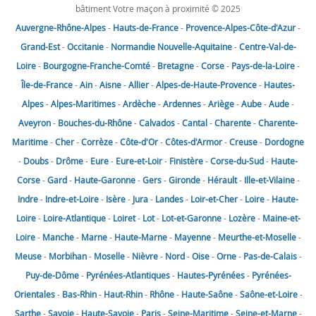
bâtiment Votre maçon à proximité © 2025
Auvergne-Rhône-Alpes
-
Hauts-de-France
-
Provence-Alpes-Côte-d'Azur
-
Grand-Est
-
Occitanie
-
Normandie
Nouvelle-Aquitaine
-
Centre-Val-de-
Loire
-
Bourgogne-Franche-Comté
-
Bretagne
-
Corse
-
Pays-de-la-Loire
-
Île-de-France
-
Ain
-
Aisne
-
Allier
-
Alpes-de-Haute-Provence
-
Hautes-
Alpes
-
Alpes-Maritimes
-
Ardèche
-
Ardennes
-
Ariège
-
Aube
-
Aude
-
Aveyron
-
Bouches-du-Rhône
-
Calvados
-
Cantal
-
Charente
-
Charente-
Maritime
-
Cher
-
Corrèze
-
Côte-d'Or
-
Côtes-d'Armor
-
Creuse
-
Dordogne
-
Doubs
-
Drôme
-
Eure
-
Eure-et-Loir
-
Finistère
-
Corse-du-Sud
-
Haute-
Corse
-
Gard
-
Haute-Garonne
-
Gers
-
Gironde
-
Hérault
-
Ille-et-Vilaine
-
Indre
-
Indre-et-Loire
-
Isère
-
Jura
-
Landes
-
Loir-et-Cher
-
Loire
-
Haute-
Loire
-
Loire-Atlantique
-
Loiret
-
Lot
-
Lot-et-Garonne
-
Lozère
-
Maine-et-
Loire
-
Manche
-
Marne
-
Haute-Marne
-
Mayenne
-
Meurthe-et-Moselle
-
Meuse
-
Morbihan
-
Moselle
-
Nièvre
-
Nord
-
Oise
-
Orne
-
Pas-de-Calais
-
Puy-de-Dôme
-
Pyrénées-Atlantiques
-
Hautes-Pyrénées
-
Pyrénées-
Orientales
-
Bas-Rhin
-
Haut-Rhin
-
Rhône
-
Haute-Saône
-
Saône-et-Loire
-
Sarthe
-
Savoie
-
Haute-Savoie
-
Paris
-
Seine-Maritime
-
Seine-et-Marne
-