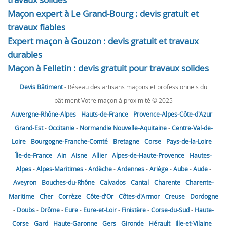
Maçon expert à Le Grand-Bourg : devis gratuit et
travaux fiables
Expert maçon à Gouzon : devis gratuit et travaux
durables
Maçon à Felletin : devis gratuit pour travaux solides
Devis Bâtiment
- Réseau des artisans maçons et professionnels du
bâtiment Votre maçon à proximité © 2025
Auvergne-Rhône-Alpes
-
Hauts-de-France
-
Provence-Alpes-Côte-d'Azur
-
Grand-Est
-
Occitanie
-
Normandie
Nouvelle-Aquitaine
-
Centre-Val-de-
Loire
-
Bourgogne-Franche-Comté
-
Bretagne
-
Corse
-
Pays-de-la-Loire
-
Île-de-France
-
Ain
-
Aisne
-
Allier
-
Alpes-de-Haute-Provence
-
Hautes-
Alpes
-
Alpes-Maritimes
-
Ardèche
-
Ardennes
-
Ariège
-
Aube
-
Aude
-
Aveyron
-
Bouches-du-Rhône
-
Calvados
-
Cantal
-
Charente
-
Charente-
Maritime
-
Cher
-
Corrèze
-
Côte-d'Or
-
Côtes-d'Armor
-
Creuse
-
Dordogne
-
Doubs
-
Drôme
-
Eure
-
Eure-et-Loir
-
Finistère
-
Corse-du-Sud
-
Haute-
Corse
-
Gard
-
Haute-Garonne
-
Gers
-
Gironde
-
Hérault
-
Ille-et-Vilaine
-