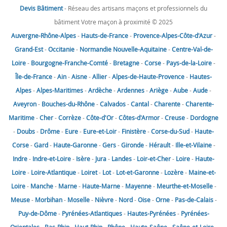
Devis Bâtiment
- Réseau des artisans maçons et professionnels du
bâtiment Votre maçon à proximité © 2025
Auvergne-Rhône-Alpes
-
Hauts-de-France
-
Provence-Alpes-Côte-d'Azur
-
Grand-Est
-
Occitanie
-
Normandie
Nouvelle-Aquitaine
-
Centre-Val-de-
Loire
-
Bourgogne-Franche-Comté
-
Bretagne
-
Corse
-
Pays-de-la-Loire
-
Île-de-France
-
Ain
-
Aisne
-
Allier
-
Alpes-de-Haute-Provence
-
Hautes-
Alpes
-
Alpes-Maritimes
-
Ardèche
-
Ardennes
-
Ariège
-
Aube
-
Aude
-
Aveyron
-
Bouches-du-Rhône
-
Calvados
-
Cantal
-
Charente
-
Charente-
Maritime
-
Cher
-
Corrèze
-
Côte-d'Or
-
Côtes-d'Armor
-
Creuse
-
Dordogne
-
Doubs
-
Drôme
-
Eure
-
Eure-et-Loir
-
Finistère
-
Corse-du-Sud
-
Haute-
Corse
-
Gard
-
Haute-Garonne
-
Gers
-
Gironde
-
Hérault
-
Ille-et-Vilaine
-
Indre
-
Indre-et-Loire
-
Isère
-
Jura
-
Landes
-
Loir-et-Cher
-
Loire
-
Haute-
Loire
-
Loire-Atlantique
-
Loiret
-
Lot
-
Lot-et-Garonne
-
Lozère
-
Maine-et-
Loire
-
Manche
-
Marne
-
Haute-Marne
-
Mayenne
-
Meurthe-et-Moselle
-
Meuse
-
Morbihan
-
Moselle
-
Nièvre
-
Nord
-
Oise
-
Orne
-
Pas-de-Calais
-
Puy-de-Dôme
-
Pyrénées-Atlantiques
-
Hautes-Pyrénées
-
Pyrénées-