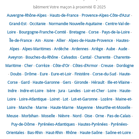
bâtiment Votre maçon à proximité © 2025
Auvergne-Rhône-Alpes
-
Hauts-de-France
-
Provence-Alpes-Côte-d'Azur
-
Grand-Est
-
Occitanie
-
Normandie
Nouvelle-Aquitaine
-
Centre-Val-de-
Loire
-
Bourgogne-Franche-Comté
-
Bretagne
-
Corse
-
Pays-de-la-Loire
-
Île-de-France
-
Ain
-
Aisne
-
Allier
-
Alpes-de-Haute-Provence
-
Hautes-
Alpes
-
Alpes-Maritimes
-
Ardèche
-
Ardennes
-
Ariège
-
Aube
-
Aude
-
Aveyron
-
Bouches-du-Rhône
-
Calvados
-
Cantal
-
Charente
-
Charente-
Maritime
-
Cher
-
Corrèze
-
Côte-d'Or
-
Côtes-d'Armor
-
Creuse
-
Dordogne
-
Doubs
-
Drôme
-
Eure
-
Eure-et-Loir
-
Finistère
-
Corse-du-Sud
-
Haute-
Corse
-
Gard
-
Haute-Garonne
-
Gers
-
Gironde
-
Hérault
-
Ille-et-Vilaine
-
Indre
-
Indre-et-Loire
-
Isère
-
Jura
-
Landes
-
Loir-et-Cher
-
Loire
-
Haute-
Loire
-
Loire-Atlantique
-
Loiret
-
Lot
-
Lot-et-Garonne
-
Lozère
-
Maine-et-
Loire
-
Manche
-
Marne
-
Haute-Marne
-
Mayenne
-
Meurthe-et-Moselle
-
Meuse
-
Morbihan
-
Moselle
-
Nièvre
-
Nord
-
Oise
-
Orne
-
Pas-de-Calais
-
Puy-de-Dôme
-
Pyrénées-Atlantiques
-
Hautes-Pyrénées
-
Pyrénées-
Orientales
-
Bas-Rhin
-
Haut-Rhin
-
Rhône
-
Haute-Saône
-
Saône-et-Loire
-