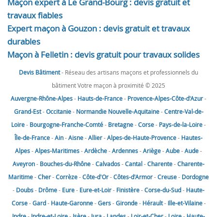
Maçon expert à Le Grand-Bourg : devis gratuit et
travaux fiables
Expert maçon à Gouzon : devis gratuit et travaux
durables
Maçon à Felletin : devis gratuit pour travaux solides
Devis Bâtiment
- Réseau des artisans maçons et professionnels du
bâtiment Votre maçon à proximité © 2025
Auvergne-Rhône-Alpes
-
Hauts-de-France
-
Provence-Alpes-Côte-d'Azur
-
Grand-Est
-
Occitanie
-
Normandie
Nouvelle-Aquitaine
-
Centre-Val-de-
Loire
-
Bourgogne-Franche-Comté
-
Bretagne
-
Corse
-
Pays-de-la-Loire
-
Île-de-France
-
Ain
-
Aisne
-
Allier
-
Alpes-de-Haute-Provence
-
Hautes-
Alpes
-
Alpes-Maritimes
-
Ardèche
-
Ardennes
-
Ariège
-
Aube
-
Aude
-
Aveyron
-
Bouches-du-Rhône
-
Calvados
-
Cantal
-
Charente
-
Charente-
Maritime
-
Cher
-
Corrèze
-
Côte-d'Or
-
Côtes-d'Armor
-
Creuse
-
Dordogne
-
Doubs
-
Drôme
-
Eure
-
Eure-et-Loir
-
Finistère
-
Corse-du-Sud
-
Haute-
Corse
-
Gard
-
Haute-Garonne
-
Gers
-
Gironde
-
Hérault
-
Ille-et-Vilaine
-
Indre
-
Indre-et-Loire
-
Isère
-
Jura
-
Landes
-
Loir-et-Cher
-
Loire
-
Haute-