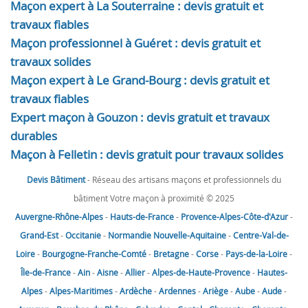
Maçon expert à La Souterraine : devis gratuit et
travaux fiables
Maçon professionnel à Guéret : devis gratuit et
travaux solides
Maçon expert à Le Grand-Bourg : devis gratuit et
travaux fiables
Expert maçon à Gouzon : devis gratuit et travaux
durables
Maçon à Felletin : devis gratuit pour travaux solides
Devis Bâtiment
- Réseau des artisans maçons et professionnels du
bâtiment Votre maçon à proximité © 2025
Auvergne-Rhône-Alpes
-
Hauts-de-France
-
Provence-Alpes-Côte-d'Azur
-
Grand-Est
-
Occitanie
-
Normandie
Nouvelle-Aquitaine
-
Centre-Val-de-
Loire
-
Bourgogne-Franche-Comté
-
Bretagne
-
Corse
-
Pays-de-la-Loire
-
Île-de-France
-
Ain
-
Aisne
-
Allier
-
Alpes-de-Haute-Provence
-
Hautes-
Alpes
-
Alpes-Maritimes
-
Ardèche
-
Ardennes
-
Ariège
-
Aube
-
Aude
-