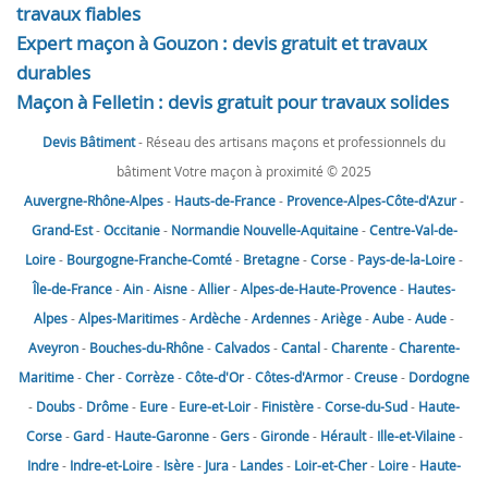
travaux fiables
Expert maçon à Gouzon : devis gratuit et travaux
durables
Maçon à Felletin : devis gratuit pour travaux solides
Devis Bâtiment
- Réseau des artisans maçons et professionnels du
bâtiment Votre maçon à proximité © 2025
Auvergne-Rhône-Alpes
-
Hauts-de-France
-
Provence-Alpes-Côte-d'Azur
-
Grand-Est
-
Occitanie
-
Normandie
Nouvelle-Aquitaine
-
Centre-Val-de-
Loire
-
Bourgogne-Franche-Comté
-
Bretagne
-
Corse
-
Pays-de-la-Loire
-
Île-de-France
-
Ain
-
Aisne
-
Allier
-
Alpes-de-Haute-Provence
-
Hautes-
Alpes
-
Alpes-Maritimes
-
Ardèche
-
Ardennes
-
Ariège
-
Aube
-
Aude
-
Aveyron
-
Bouches-du-Rhône
-
Calvados
-
Cantal
-
Charente
-
Charente-
Maritime
-
Cher
-
Corrèze
-
Côte-d'Or
-
Côtes-d'Armor
-
Creuse
-
Dordogne
-
Doubs
-
Drôme
-
Eure
-
Eure-et-Loir
-
Finistère
-
Corse-du-Sud
-
Haute-
Corse
-
Gard
-
Haute-Garonne
-
Gers
-
Gironde
-
Hérault
-
Ille-et-Vilaine
-
Indre
-
Indre-et-Loire
-
Isère
-
Jura
-
Landes
-
Loir-et-Cher
-
Loire
-
Haute-