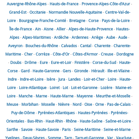
Auvergne-Rhône-Alpes
-
Hauts-de-France
-
Provence-Alpes-Côte-d'Azur
-
Grand-Est
-
Occitanie
-
Normandie
Nouvelle-Aquitaine
-
Centre-Val-de-
Loire
-
Bourgogne-Franche-Comté
-
Bretagne
-
Corse
-
Pays-de-la-Loire
-
Île-de-France
-
Ain
-
Aisne
-
Allier
-
Alpes-de-Haute-Provence
-
Hautes-
Alpes
-
Alpes-Maritimes
-
Ardèche
-
Ardennes
-
Ariège
-
Aube
-
Aude
-
Aveyron
-
Bouches-du-Rhône
-
Calvados
-
Cantal
-
Charente
-
Charente-
Maritime
-
Cher
-
Corrèze
-
Côte-d'Or
-
Côtes-d'Armor
-
Creuse
-
Dordogne
-
Doubs
-
Drôme
-
Eure
-
Eure-et-Loir
-
Finistère
-
Corse-du-Sud
-
Haute-
Corse
-
Gard
-
Haute-Garonne
-
Gers
-
Gironde
-
Hérault
-
Ille-et-Vilaine
-
Indre
-
Indre-et-Loire
-
Isère
-
Jura
-
Landes
-
Loir-et-Cher
-
Loire
-
Haute-
Loire
-
Loire-Atlantique
-
Loiret
-
Lot
-
Lot-et-Garonne
-
Lozère
-
Maine-et-
Loire
-
Manche
-
Marne
-
Haute-Marne
-
Mayenne
-
Meurthe-et-Moselle
-
Meuse
-
Morbihan
-
Moselle
-
Nièvre
-
Nord
-
Oise
-
Orne
-
Pas-de-Calais
-
Puy-de-Dôme
-
Pyrénées-Atlantiques
-
Hautes-Pyrénées
-
Pyrénées-
Orientales
-
Bas-Rhin
-
Haut-Rhin
-
Rhône
-
Haute-Saône
-
Saône-et-Loire
-
Sarthe
-
Savoie
-
Haute-Savoie
-
Paris
-
Seine-Maritime
-
Seine-et-Marne
-
Yvelines
-
Deux-Sèvres
-
Somme
-
Tarn
-
Tarn-et-Garonne
-
Var
-
Vaucluse
-