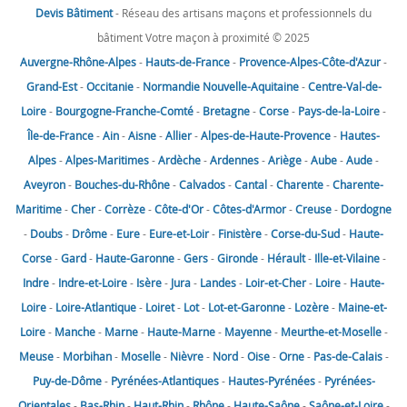
Devis Bâtiment
- Réseau des artisans maçons et professionnels du
bâtiment Votre maçon à proximité © 2025
Auvergne-Rhône-Alpes
-
Hauts-de-France
-
Provence-Alpes-Côte-d'Azur
-
Grand-Est
-
Occitanie
-
Normandie
Nouvelle-Aquitaine
-
Centre-Val-de-
Loire
-
Bourgogne-Franche-Comté
-
Bretagne
-
Corse
-
Pays-de-la-Loire
-
Île-de-France
-
Ain
-
Aisne
-
Allier
-
Alpes-de-Haute-Provence
-
Hautes-
Alpes
-
Alpes-Maritimes
-
Ardèche
-
Ardennes
-
Ariège
-
Aube
-
Aude
-
Aveyron
-
Bouches-du-Rhône
-
Calvados
-
Cantal
-
Charente
-
Charente-
Maritime
-
Cher
-
Corrèze
-
Côte-d'Or
-
Côtes-d'Armor
-
Creuse
-
Dordogne
-
Doubs
-
Drôme
-
Eure
-
Eure-et-Loir
-
Finistère
-
Corse-du-Sud
-
Haute-
Corse
-
Gard
-
Haute-Garonne
-
Gers
-
Gironde
-
Hérault
-
Ille-et-Vilaine
-
Indre
-
Indre-et-Loire
-
Isère
-
Jura
-
Landes
-
Loir-et-Cher
-
Loire
-
Haute-
Loire
-
Loire-Atlantique
-
Loiret
-
Lot
-
Lot-et-Garonne
-
Lozère
-
Maine-et-
Loire
-
Manche
-
Marne
-
Haute-Marne
-
Mayenne
-
Meurthe-et-Moselle
-
Meuse
-
Morbihan
-
Moselle
-
Nièvre
-
Nord
-
Oise
-
Orne
-
Pas-de-Calais
-
Puy-de-Dôme
-
Pyrénées-Atlantiques
-
Hautes-Pyrénées
-
Pyrénées-
Orientales
-
Bas-Rhin
-
Haut-Rhin
-
Rhône
-
Haute-Saône
-
Saône-et-Loire
-