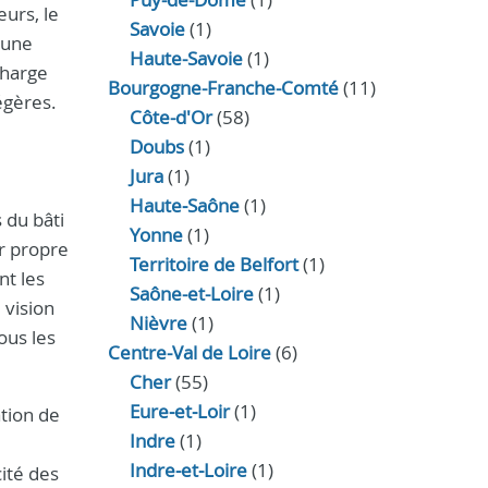
eurs, le
Savoie
(1)
 une
Haute-Savoie
(1)
charge
Bourgogne-Franche-Comté
(11)
égères.
Côte-d'Or
(58)
Doubs
(1)
Jura
(1)
Haute‑Saône
(1)
 du bâti
Yonne
(1)
er propre
Territoire de Belfort
(1)
nt les
Saône-et-Loire
(1)
 vision
Nièvre
(1)
ous les
Centre-Val de Loire
(6)
Cher
(55)
Eure‑et‑Loir
(1)
ation de
Indre
(1)
Indre‑et‑Loire
(1)
ité des