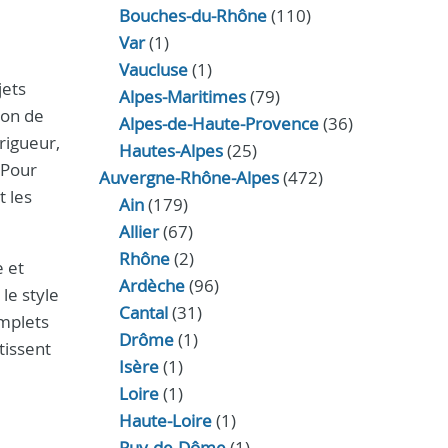
Bouches-du-Rhône
(110)
Var
(1)
Vaucluse
(1)
jets
Alpes-Maritimes
(79)
ion de
Alpes-de-Haute-Provence
(36)
rigueur,
Hautes-Alpes
(25)
 Pour
Auvergne-Rhône-Alpes
(472)
t les
Ain
(179)
Allier
(67)
Rhône
(2)
e et
Ardèche
(96)
le style
Cantal
(31)
omplets
Drôme
(1)
tissent
Isère
(1)
Loire
(1)
Haute-Loire
(1)
Puy-de-Dôme
(1)