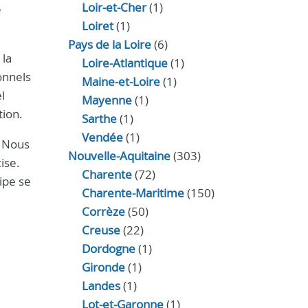
Loir‑et‑Cher
(1)
e
Loiret
(1)
Pays de la Loire
(6)
 la
Loire-Atlantique
(1)
onnels
Maine-et-Loire
(1)
l
Mayenne
(1)
tion.
Sarthe
(1)
Vendée
(1)
. Nous
Nouvelle-Aquitaine
(303)
ise.
Charente
(72)
ipe se
Charente-Maritime
(150)
Corrèze
(50)
Creuse
(22)
Dordogne
(1)
Gironde
(1)
Landes
(1)
Lot-et-Garonne
(1)