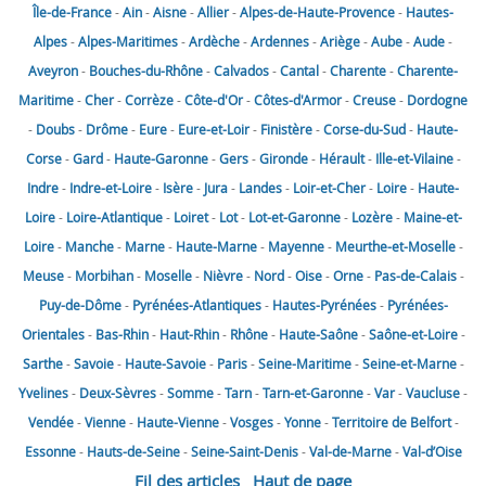
Île-de-France
-
Ain
-
Aisne
-
Allier
-
Alpes-de-Haute-Provence
-
Hautes-
Alpes
-
Alpes-Maritimes
-
Ardèche
-
Ardennes
-
Ariège
-
Aube
-
Aude
-
Aveyron
-
Bouches-du-Rhône
-
Calvados
-
Cantal
-
Charente
-
Charente-
Maritime
-
Cher
-
Corrèze
-
Côte-d'Or
-
Côtes-d'Armor
-
Creuse
-
Dordogne
-
Doubs
-
Drôme
-
Eure
-
Eure-et-Loir
-
Finistère
-
Corse-du-Sud
-
Haute-
Corse
-
Gard
-
Haute-Garonne
-
Gers
-
Gironde
-
Hérault
-
Ille-et-Vilaine
-
Indre
-
Indre-et-Loire
-
Isère
-
Jura
-
Landes
-
Loir-et-Cher
-
Loire
-
Haute-
Loire
-
Loire-Atlantique
-
Loiret
-
Lot
-
Lot-et-Garonne
-
Lozère
-
Maine-et-
Loire
-
Manche
-
Marne
-
Haute-Marne
-
Mayenne
-
Meurthe-et-Moselle
-
Meuse
-
Morbihan
-
Moselle
-
Nièvre
-
Nord
-
Oise
-
Orne
-
Pas-de-Calais
-
Puy-de-Dôme
-
Pyrénées-Atlantiques
-
Hautes-Pyrénées
-
Pyrénées-
Orientales
-
Bas-Rhin
-
Haut-Rhin
-
Rhône
-
Haute-Saône
-
Saône-et-Loire
-
Sarthe
-
Savoie
-
Haute-Savoie
-
Paris
-
Seine-Maritime
-
Seine-et-Marne
-
Yvelines
-
Deux-Sèvres
-
Somme
-
Tarn
-
Tarn-et-Garonne
-
Var
-
Vaucluse
-
Vendée
-
Vienne
-
Haute-Vienne
-
Vosges
-
Yonne
-
Territoire de Belfort
-
Essonne
-
Hauts-de-Seine
-
Seine-Saint-Denis
-
Val-de-Marne
-
Val-d’Oise
Fil des articles
Haut de page