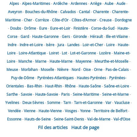
Alpes
-
Alpes-Maritimes
-
Ardèche
-
Ardennes
-
Ariège
-
Aube
-
Aude
-
Aveyron
-
Bouches-du-Rhône
-
Calvados
-
Cantal
-
Charente
-
Charente-
Maritime
-
Cher
-
Corrèze
-
Côte-d'Or
-
Côtes-d'Armor
-
Creuse
-
Dordogne
-
Doubs
-
Drôme
-
Eure
-
Eure-et-Loir
-
Finistère
-
Corse-du-Sud
-
Haute-
Corse
-
Gard
-
Haute-Garonne
-
Gers
-
Gironde
-
Hérault
-
Ille-et-Vilaine
-
Indre
-
Indre-et-Loire
-
Isère
-
Jura
-
Landes
-
Loir-et-Cher
-
Loire
-
Haute-
Loire
-
Loire-Atlantique
-
Loiret
-
Lot
-
Lot-et-Garonne
-
Lozère
-
Maine-et-
Loire
-
Manche
-
Marne
-
Haute-Marne
-
Mayenne
-
Meurthe-et-Moselle
-
Meuse
-
Morbihan
-
Moselle
-
Nièvre
-
Nord
-
Oise
-
Orne
-
Pas-de-Calais
-
Puy-de-Dôme
-
Pyrénées-Atlantiques
-
Hautes-Pyrénées
-
Pyrénées-
Orientales
-
Bas-Rhin
-
Haut-Rhin
-
Rhône
-
Haute-Saône
-
Saône-et-Loire
-
Sarthe
-
Savoie
-
Haute-Savoie
-
Paris
-
Seine-Maritime
-
Seine-et-Marne
-
Yvelines
-
Deux-Sèvres
-
Somme
-
Tarn
-
Tarn-et-Garonne
-
Var
-
Vaucluse
-
Vendée
-
Vienne
-
Haute-Vienne
-
Vosges
-
Yonne
-
Territoire de Belfort
-
Essonne
-
Hauts-de-Seine
-
Seine-Saint-Denis
-
Val-de-Marne
-
Val-d’Oise
Fil des articles
Haut de page