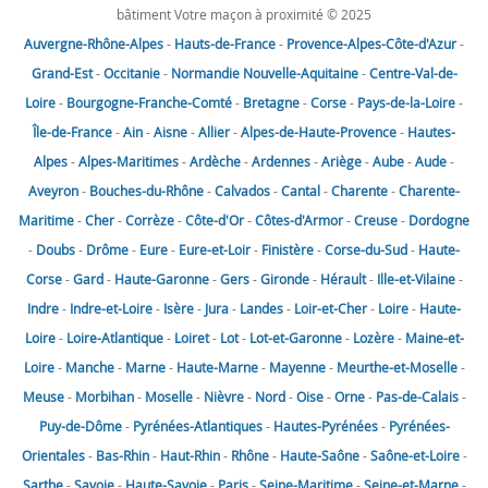
bâtiment Votre maçon à proximité © 2025
Auvergne-Rhône-Alpes
-
Hauts-de-France
-
Provence-Alpes-Côte-d'Azur
-
Grand-Est
-
Occitanie
-
Normandie
Nouvelle-Aquitaine
-
Centre-Val-de-
Loire
-
Bourgogne-Franche-Comté
-
Bretagne
-
Corse
-
Pays-de-la-Loire
-
Île-de-France
-
Ain
-
Aisne
-
Allier
-
Alpes-de-Haute-Provence
-
Hautes-
Alpes
-
Alpes-Maritimes
-
Ardèche
-
Ardennes
-
Ariège
-
Aube
-
Aude
-
Aveyron
-
Bouches-du-Rhône
-
Calvados
-
Cantal
-
Charente
-
Charente-
Maritime
-
Cher
-
Corrèze
-
Côte-d'Or
-
Côtes-d'Armor
-
Creuse
-
Dordogne
-
Doubs
-
Drôme
-
Eure
-
Eure-et-Loir
-
Finistère
-
Corse-du-Sud
-
Haute-
Corse
-
Gard
-
Haute-Garonne
-
Gers
-
Gironde
-
Hérault
-
Ille-et-Vilaine
-
Indre
-
Indre-et-Loire
-
Isère
-
Jura
-
Landes
-
Loir-et-Cher
-
Loire
-
Haute-
Loire
-
Loire-Atlantique
-
Loiret
-
Lot
-
Lot-et-Garonne
-
Lozère
-
Maine-et-
Loire
-
Manche
-
Marne
-
Haute-Marne
-
Mayenne
-
Meurthe-et-Moselle
-
Meuse
-
Morbihan
-
Moselle
-
Nièvre
-
Nord
-
Oise
-
Orne
-
Pas-de-Calais
-
Puy-de-Dôme
-
Pyrénées-Atlantiques
-
Hautes-Pyrénées
-
Pyrénées-
Orientales
-
Bas-Rhin
-
Haut-Rhin
-
Rhône
-
Haute-Saône
-
Saône-et-Loire
-
Sarthe
-
Savoie
-
Haute-Savoie
-
Paris
-
Seine-Maritime
-
Seine-et-Marne
-