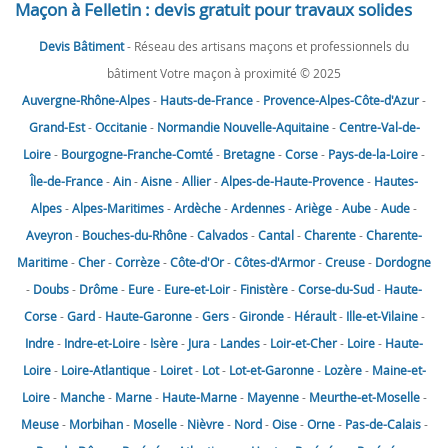
Maçon à Felletin : devis gratuit pour travaux solides
Devis Bâtiment
- Réseau des artisans maçons et professionnels du
bâtiment Votre maçon à proximité © 2025
Auvergne-Rhône-Alpes
-
Hauts-de-France
-
Provence-Alpes-Côte-d'Azur
-
Grand-Est
-
Occitanie
-
Normandie
Nouvelle-Aquitaine
-
Centre-Val-de-
Loire
-
Bourgogne-Franche-Comté
-
Bretagne
-
Corse
-
Pays-de-la-Loire
-
Île-de-France
-
Ain
-
Aisne
-
Allier
-
Alpes-de-Haute-Provence
-
Hautes-
Alpes
-
Alpes-Maritimes
-
Ardèche
-
Ardennes
-
Ariège
-
Aube
-
Aude
-
Aveyron
-
Bouches-du-Rhône
-
Calvados
-
Cantal
-
Charente
-
Charente-
Maritime
-
Cher
-
Corrèze
-
Côte-d'Or
-
Côtes-d'Armor
-
Creuse
-
Dordogne
-
Doubs
-
Drôme
-
Eure
-
Eure-et-Loir
-
Finistère
-
Corse-du-Sud
-
Haute-
Corse
-
Gard
-
Haute-Garonne
-
Gers
-
Gironde
-
Hérault
-
Ille-et-Vilaine
-
Indre
-
Indre-et-Loire
-
Isère
-
Jura
-
Landes
-
Loir-et-Cher
-
Loire
-
Haute-
Loire
-
Loire-Atlantique
-
Loiret
-
Lot
-
Lot-et-Garonne
-
Lozère
-
Maine-et-
Loire
-
Manche
-
Marne
-
Haute-Marne
-
Mayenne
-
Meurthe-et-Moselle
-
Meuse
-
Morbihan
-
Moselle
-
Nièvre
-
Nord
-
Oise
-
Orne
-
Pas-de-Calais
-