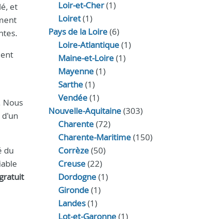
Loir‑et‑Cher
(1)
é, et
Loiret
(1)
ement
Pays de la Loire
(6)
ntes.
Loire-Atlantique
(1)
ment
Maine-et-Loire
(1)
Mayenne
(1)
Sarthe
(1)
Vendée
(1)
. Nous
Nouvelle-Aquitaine
(303)
 d'un
Charente
(72)
Charente-Maritime
(150)
é du
Corrèze
(50)
iable
Creuse
(22)
gratuit
Dordogne
(1)
Gironde
(1)
Landes
(1)
Lot-et-Garonne
(1)