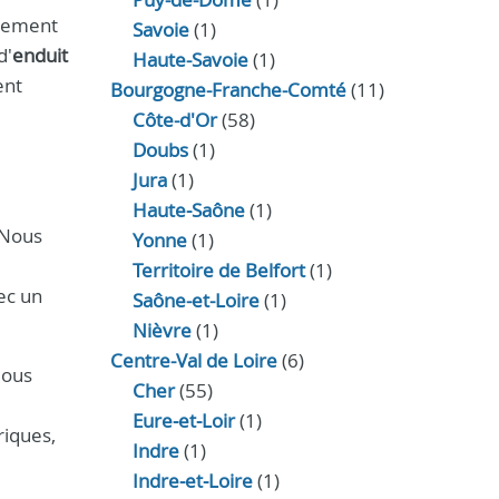
aitement
Savoie
(1)
d'
enduit
Haute-Savoie
(1)
ent
Bourgogne-Franche-Comté
(11)
Côte-d'Or
(58)
Doubs
(1)
Jura
(1)
Haute‑Saône
(1)
 Nous
Yonne
(1)
Territoire de Belfort
(1)
vec un
Saône-et-Loire
(1)
Nièvre
(1)
Centre-Val de Loire
(6)
Nous
Cher
(55)
Eure‑et‑Loir
(1)
riques,
Indre
(1)
Indre‑et‑Loire
(1)