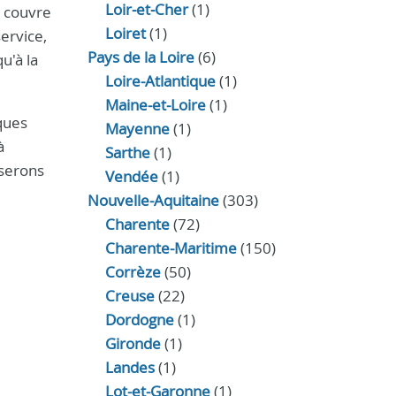
Loir‑et‑Cher
(1)
é couvre
Loiret
(1)
service,
Pays de la Loire
(6)
u'à la
Loire-Atlantique
(1)
Maine-et-Loire
(1)
ques
Mayenne
(1)
à
Sarthe
(1)
iserons
Vendée
(1)
Nouvelle-Aquitaine
(303)
Charente
(72)
Charente-Maritime
(150)
Corrèze
(50)
Creuse
(22)
Dordogne
(1)
Gironde
(1)
Landes
(1)
Lot-et-Garonne
(1)