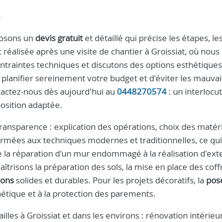
é
posons un
devis gratuit
et détaillé qui précise les étapes, le
t réalisée après une visite de chantier à Groissiat, où nous
ontraintes techniques et discutons des options esthétiques
 planifier sereinement votre budget et d'éviter les mauva
tactez-nous dès aujourd'hui au
0448270574
: un interlocu
position adaptée.
 transparence : explication des opérations, choix des matér
rmées aux techniques modernes et traditionnelles, ce qu
de la réparation d'un mur endommagé à la réalisation d'ext
îtrisons la préparation des sols, la mise en place des coff
ions
solides et durables. Pour les projets décoratifs, la
pos
hétique et à la protection des parements.
lles à Groissiat et dans les environs : rénovation intérieu