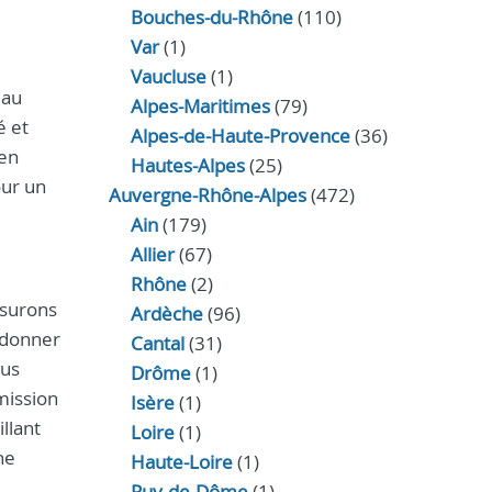
Bouches-du-Rhône
(110)
Var
(1)
Vaucluse
(1)
 au
Alpes-Maritimes
(79)
é et
Alpes-de-Haute-Provence
(36)
 en
Hautes-Alpes
(25)
our un
Auvergne-Rhône-Alpes
(472)
Ain
(179)
Allier
(67)
Rhône
(2)
ssurons
Ardèche
(96)
donner
Cantal
(31)
ous
Drôme
(1)
mission
Isère
(1)
llant
Loire
(1)
ne
Haute-Loire
(1)
Puy-de-Dôme
(1)