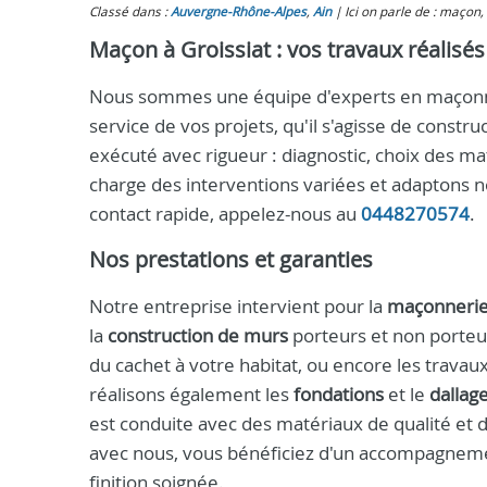
Classé dans :
Auvergne-Rhône-Alpes
,
Ain
Ici on parle de : maçon,
Maçon à Groissiat : vos travaux réalisé
Nous sommes une équipe d'experts en maçonner
service de vos projets, qu'il s'agisse de const
exécuté avec rigueur : diagnostic, choix des ma
charge des interventions variées et adaptons 
contact rapide, appelez-nous au
0448270574
.
Nos prestations et garanties
Notre entreprise intervient pour la
maçonneri
la
construction de murs
porteurs et non porteu
du cachet à votre habitat, ou encore les travau
réalisons également les
fondations
et le
dallag
est conduite avec des matériaux de qualité et
avec nous, vous bénéficiez d'un accompagnemen
finition soignée.