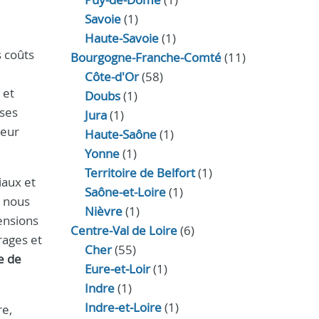
Savoie
(1)
Haute-Savoie
(1)
s coûts
Bourgogne-Franche-Comté
(11)
Côte-d'Or
(58)
 et
Doubs
(1)
ises
Jura
(1)
teur
Haute‑Saône
(1)
Yonne
(1)
Territoire de Belfort
(1)
iaux et
Saône-et-Loire
(1)
i nous
Nièvre
(1)
ensions
Centre-Val de Loire
(6)
rages et
Cher
(55)
e de
Eure‑et‑Loir
(1)
Indre
(1)
Indre‑et‑Loire
(1)
re,