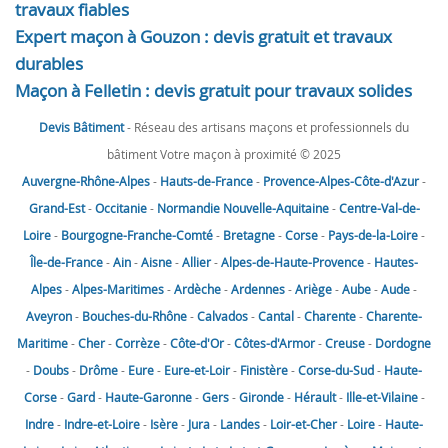
travaux fiables
Expert maçon à Gouzon : devis gratuit et travaux
durables
Maçon à Felletin : devis gratuit pour travaux solides
Devis Bâtiment
- Réseau des artisans maçons et professionnels du
bâtiment Votre maçon à proximité © 2025
Auvergne-Rhône-Alpes
-
Hauts-de-France
-
Provence-Alpes-Côte-d'Azur
-
Grand-Est
-
Occitanie
-
Normandie
Nouvelle-Aquitaine
-
Centre-Val-de-
Loire
-
Bourgogne-Franche-Comté
-
Bretagne
-
Corse
-
Pays-de-la-Loire
-
Île-de-France
-
Ain
-
Aisne
-
Allier
-
Alpes-de-Haute-Provence
-
Hautes-
Alpes
-
Alpes-Maritimes
-
Ardèche
-
Ardennes
-
Ariège
-
Aube
-
Aude
-
Aveyron
-
Bouches-du-Rhône
-
Calvados
-
Cantal
-
Charente
-
Charente-
Maritime
-
Cher
-
Corrèze
-
Côte-d'Or
-
Côtes-d'Armor
-
Creuse
-
Dordogne
-
Doubs
-
Drôme
-
Eure
-
Eure-et-Loir
-
Finistère
-
Corse-du-Sud
-
Haute-
Corse
-
Gard
-
Haute-Garonne
-
Gers
-
Gironde
-
Hérault
-
Ille-et-Vilaine
-
Indre
-
Indre-et-Loire
-
Isère
-
Jura
-
Landes
-
Loir-et-Cher
-
Loire
-
Haute-