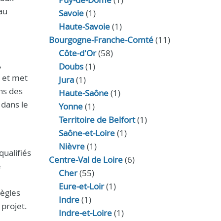
au
Savoie
(1)
Haute-Savoie
(1)
Bourgogne-Franche-Comté
(11)
Côte-d'Or
(58)
,
Doubs
(1)
r et met
Jura
(1)
ons des
Haute‑Saône
(1)
 dans le
Yonne
(1)
Territoire de Belfort
(1)
Saône-et-Loire
(1)
Nièvre
(1)
qualifiés
Centre-Val de Loire
(6)
e
Cher
(55)
Eure‑et‑Loir
(1)
règles
Indre
(1)
 projet.
Indre‑et‑Loire
(1)