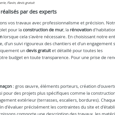
rie, Flavin, devis gratuit
 réalisés par des experts
sons vos travaux avec professionnalisme et précision. Not
plet pour la
construction de mur
, la
rénovation
d'habitation
on
lorsque cela s'avère nécessaire. En choisissant notre en
ue, d'un suivi rigoureux des chantiers et d'un engagement s
atiquement un
devis gratuit
et détaillé pour toutes les
 votre budget en toute transparence. Pour une prise de ren
maçon
: gros œuvre, éléments porteurs, création d'ouvert
si pour des projets plus spécifiques comme la constructio
agement extérieur (terrasses, escaliers, bordures). Chaqu
 d'évaluer précisément les contraintes du site et d'établi
nissons comporte une description des travaux, les matér