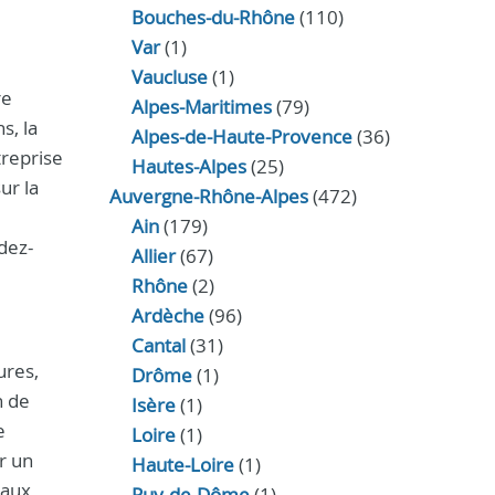
Bouches-du-Rhône
(110)
Var
(1)
Vaucluse
(1)
re
Alpes-Maritimes
(79)
s, la
Alpes-de-Haute-Provence
(36)
treprise
Hautes-Alpes
(25)
ur la
Auvergne-Rhône-Alpes
(472)
Ain
(179)
dez-
Allier
(67)
Rhône
(2)
Ardèche
(96)
Cantal
(31)
ures,
Drôme
(1)
n de
Isère
(1)
e
Loire
(1)
r un
Haute-Loire
(1)
iaux
Puy-de-Dôme
(1)