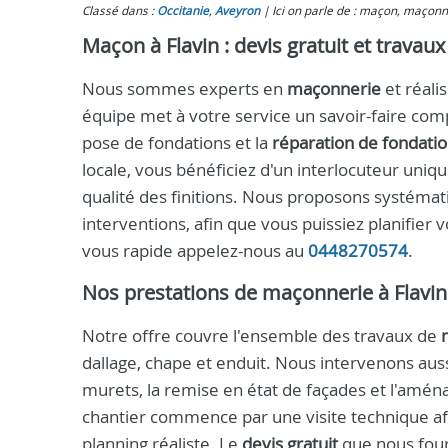
Classé dans :
Occitanie
,
Aveyron
Ici on parle de : maçon, maçonne
Maçon à Flavin : devis gratuit et travaux
Nous sommes experts en
maçonnerie
et réali
équipe met à votre service un savoir-faire com
pose de fondations et la
réparation de fondati
locale, vous bénéficiez d'un interlocuteur uniq
qualité des finitions. Nous proposons systém
interventions, afin que vous puissiez planifier
vous rapide appelez-nous au
0448270574
.
Nos prestations de maçonnerie à Flavin
Notre offre couvre l'ensemble des travaux de
dallage, chape et enduit. Nous intervenons aus
murets, la remise en état de façades et l'amén
chantier commence par une visite technique afin
planning réaliste. Le
devis gratuit
que nous four