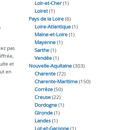
Loir‑et‑Cher
(1)
Loiret
(1)
Pays de la Loire
(6)
Loire-Atlantique
(1)
e
Maine-et-Loire
(1)
Mayenne
(1)
itez pas
Sarthe
(1)
ffrée,
Vendée
(1)
uite et
Nouvelle-Aquitaine
(303)
ut en
Charente
(72)
Charente-Maritime
(150)
Corrèze
(50)
Creuse
(22)
Dordogne
(1)
Gironde
(1)
Landes
(1)
Lot-et-Garonne
(1)