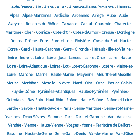
Île-de-France
-
Ain
-
Aisne
-
Allier
-
Alpes-de-Haute-Provence
-
Hautes-
Alpes
-
Alpes-Maritimes
-
Ardèche
-
Ardennes
-
Ariège
-
Aube
-
Aude
-
Aveyron
-
Bouches-du-Rhône
-
Calvados
-
Cantal
-
Charente
-
Charente-
Maritime
-
Cher
-
Corrèze
-
Côte-d'Or
-
Côtes-d'Armor
-
Creuse
-
Dordogne
-
Doubs
-
Drôme
-
Eure
-
Eure-et-Loir
-
Finistère
-
Corse-du-Sud
-
Haute-
Corse
-
Gard
-
Haute-Garonne
-
Gers
-
Gironde
-
Hérault
-
Ille-et-Vilaine
-
Indre
-
Indre-et-Loire
-
Isère
-
Jura
-
Landes
-
Loir-et-Cher
-
Loire
-
Haute-
Loire
-
Loire-Atlantique
-
Loiret
-
Lot
-
Lot-et-Garonne
-
Lozère
-
Maine-et-
Loire
-
Manche
-
Marne
-
Haute-Marne
-
Mayenne
-
Meurthe-et-Moselle
-
Meuse
-
Morbihan
-
Moselle
-
Nièvre
-
Nord
-
Oise
-
Orne
-
Pas-de-Calais
-
Puy-de-Dôme
-
Pyrénées-Atlantiques
-
Hautes-Pyrénées
-
Pyrénées-
Orientales
-
Bas-Rhin
-
Haut-Rhin
-
Rhône
-
Haute-Saône
-
Saône-et-Loire
-
Sarthe
-
Savoie
-
Haute-Savoie
-
Paris
-
Seine-Maritime
-
Seine-et-Marne
-
Yvelines
-
Deux-Sèvres
-
Somme
-
Tarn
-
Tarn-et-Garonne
-
Var
-
Vaucluse
-
Vendée
-
Vienne
-
Haute-Vienne
-
Vosges
-
Yonne
-
Territoire de Belfort
-
Essonne
-
Hauts-de-Seine
-
Seine-Saint-Denis
-
Val-de-Marne
-
Val-d’Oise