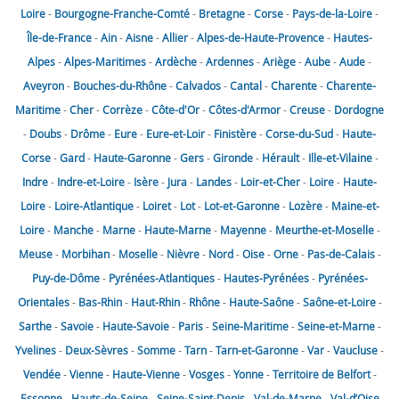
Loire
-
Bourgogne-Franche-Comté
-
Bretagne
-
Corse
-
Pays-de-la-Loire
-
Île-de-France
-
Ain
-
Aisne
-
Allier
-
Alpes-de-Haute-Provence
-
Hautes-
Alpes
-
Alpes-Maritimes
-
Ardèche
-
Ardennes
-
Ariège
-
Aube
-
Aude
-
Aveyron
-
Bouches-du-Rhône
-
Calvados
-
Cantal
-
Charente
-
Charente-
Maritime
-
Cher
-
Corrèze
-
Côte-d'Or
-
Côtes-d'Armor
-
Creuse
-
Dordogne
-
Doubs
-
Drôme
-
Eure
-
Eure-et-Loir
-
Finistère
-
Corse-du-Sud
-
Haute-
Corse
-
Gard
-
Haute-Garonne
-
Gers
-
Gironde
-
Hérault
-
Ille-et-Vilaine
-
Indre
-
Indre-et-Loire
-
Isère
-
Jura
-
Landes
-
Loir-et-Cher
-
Loire
-
Haute-
Loire
-
Loire-Atlantique
-
Loiret
-
Lot
-
Lot-et-Garonne
-
Lozère
-
Maine-et-
Loire
-
Manche
-
Marne
-
Haute-Marne
-
Mayenne
-
Meurthe-et-Moselle
-
Meuse
-
Morbihan
-
Moselle
-
Nièvre
-
Nord
-
Oise
-
Orne
-
Pas-de-Calais
-
Puy-de-Dôme
-
Pyrénées-Atlantiques
-
Hautes-Pyrénées
-
Pyrénées-
Orientales
-
Bas-Rhin
-
Haut-Rhin
-
Rhône
-
Haute-Saône
-
Saône-et-Loire
-
Sarthe
-
Savoie
-
Haute-Savoie
-
Paris
-
Seine-Maritime
-
Seine-et-Marne
-
Yvelines
-
Deux-Sèvres
-
Somme
-
Tarn
-
Tarn-et-Garonne
-
Var
-
Vaucluse
-
Vendée
-
Vienne
-
Haute-Vienne
-
Vosges
-
Yonne
-
Territoire de Belfort
-
Essonne
-
Hauts-de-Seine
-
Seine-Saint-Denis
-
Val-de-Marne
-
Val-d’Oise