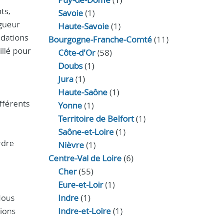
ts,
Savoie
(1)
igueur
Haute-Savoie
(1)
ndations
Bourgogne-Franche-Comté
(11)
illé pour
Côte-d'Or
(58)
Doubs
(1)
Jura
(1)
Haute‑Saône
(1)
fférents
Yonne
(1)
Territoire de Belfort
(1)
Saône-et-Loire
(1)
rdre
Nièvre
(1)
Centre-Val de Loire
(6)
Cher
(55)
Eure‑et‑Loir
(1)
Nous
Indre
(1)
tions
Indre‑et‑Loire
(1)