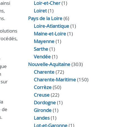
ainsi
Loir‑et‑Cher
(1)
ns,
Loiret
(1)
ns.
Pays de la Loire
(6)
Loire-Atlantique
(1)
olutions
Maine-et-Loire
(1)
rocédés,
Mayenne
(1)
Sarthe
(1)
Vendée
(1)
e
Nouvelle-Aquitaine
(303)
aque
Charente
(72)
n
Charente-Maritime
(150)
 sur
Corrèze
(50)
Creuse
(22)
la
Dordogne
(1)
e de
Gironde
(1)
s.
Landes
(1)
Lot-et-Garonne
(1)