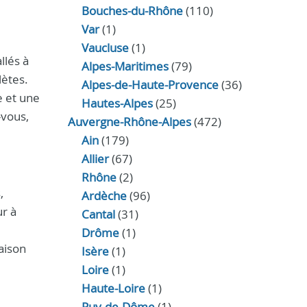
Bouches-du-Rhône
(110)
Var
(1)
Vaucluse
(1)
llés à
Alpes-Maritimes
(79)
lètes.
Alpes-de-Haute-Provence
(36)
e et une
Hautes-Alpes
(25)
-vous,
Auvergne-Rhône-Alpes
(472)
Ain
(179)
Allier
(67)
Rhône
(2)
,
Ardèche
(96)
ur à
Cantal
(31)
Drôme
(1)
raison
Isère
(1)
Loire
(1)
Haute-Loire
(1)
Puy-de-Dôme
(1)