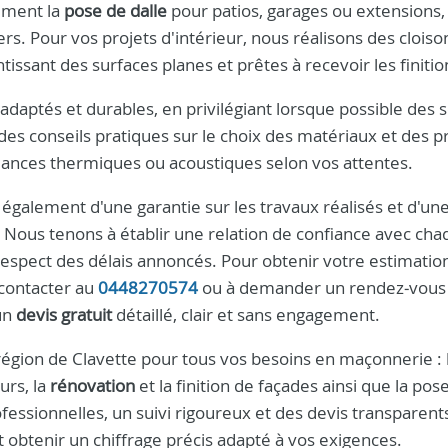
mment la
pose de dalle
pour patios, garages ou extensions, 
. Pour vos projets d'intérieur, nous réalisons des cloiso
ssant des surfaces planes et prêtes à recevoir les finitio
adaptés et durables, en privilégiant lorsque possible des s
des conseils pratiques sur le choix des matériaux et des p
rmances thermiques ou acoustiques selon vos attentes.
z également d'une garantie sur les travaux réalisés et d'un
. Nous tenons à établir une relation de confiance avec ch
e respect des délais annoncés. Pour obtenir votre estimatio
 contacter au
0448270574
ou à demander un rendez‑vous
 un
devis gratuit
détaillé, clair et sans engagement.
région de Clavette pour tous vos besoins en maçonnerie : 
urs, la
rénovation
et la finition de façades ainsi que la pos
fessionnelles, un suivi rigoureux et des devis transparent
 obtenir un chiffrage précis adapté à vos exigences.