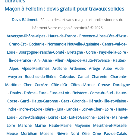
durables
Maçon à Felletin : devis gratuit pour travaux solides
Devis Bâtiment
- Réseau des artisans maçons et professionnels du
bâtiment Votre maçon à proximité © 2025
Auvergne-Rhône-Alpes
-
Hauts-de-France
-
Provence-Alpes-Côte-d'Azur
-
Grand-Est
-
Occitanie
-
Normandie
Nouvelle-Aquitaine
-
Centre-Val-de-
Loire
-
Bourgogne-Franche-Comté
-
Bretagne
-
Corse
-
Pays-de-la-Loire
-
Île-de-France
-
Ain
-
Aisne
-
Allier
-
Alpes-de-Haute-Provence
-
Hautes-
Alpes
-
Alpes-Maritimes
-
Ardèche
-
Ardennes
-
Ariège
-
Aube
-
Aude
-
Aveyron
-
Bouches-du-Rhône
-
Calvados
-
Cantal
-
Charente
-
Charente-
Maritime
-
Cher
-
Corrèze
-
Côte-d'Or
-
Côtes-d'Armor
-
Creuse
-
Dordogne
-
Doubs
-
Drôme
-
Eure
-
Eure-et-Loir
-
Finistère
-
Corse-du-Sud
-
Haute-
Corse
-
Gard
-
Haute-Garonne
-
Gers
-
Gironde
-
Hérault
-
Ille-et-Vilaine
-
Indre
-
Indre-et-Loire
-
Isère
-
Jura
-
Landes
-
Loir-et-Cher
-
Loire
-
Haute-
Loire
-
Loire-Atlantique
-
Loiret
-
Lot
-
Lot-et-Garonne
-
Lozère
-
Maine-et-
Loire
-
Manche
-
Marne
-
Haute-Marne
-
Mayenne
-
Meurthe-et-Moselle
-
Meuse
-
Morbihan
-
Moselle
-
Nièvre
-
Nord
-
Oise
-
Orne
-
Pas-de-Calais
-