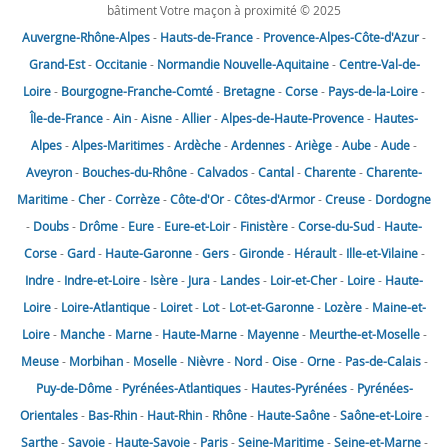
bâtiment Votre maçon à proximité © 2025
Auvergne-Rhône-Alpes
-
Hauts-de-France
-
Provence-Alpes-Côte-d'Azur
-
Grand-Est
-
Occitanie
-
Normandie
Nouvelle-Aquitaine
-
Centre-Val-de-
Loire
-
Bourgogne-Franche-Comté
-
Bretagne
-
Corse
-
Pays-de-la-Loire
-
Île-de-France
-
Ain
-
Aisne
-
Allier
-
Alpes-de-Haute-Provence
-
Hautes-
Alpes
-
Alpes-Maritimes
-
Ardèche
-
Ardennes
-
Ariège
-
Aube
-
Aude
-
Aveyron
-
Bouches-du-Rhône
-
Calvados
-
Cantal
-
Charente
-
Charente-
Maritime
-
Cher
-
Corrèze
-
Côte-d'Or
-
Côtes-d'Armor
-
Creuse
-
Dordogne
-
Doubs
-
Drôme
-
Eure
-
Eure-et-Loir
-
Finistère
-
Corse-du-Sud
-
Haute-
Corse
-
Gard
-
Haute-Garonne
-
Gers
-
Gironde
-
Hérault
-
Ille-et-Vilaine
-
Indre
-
Indre-et-Loire
-
Isère
-
Jura
-
Landes
-
Loir-et-Cher
-
Loire
-
Haute-
Loire
-
Loire-Atlantique
-
Loiret
-
Lot
-
Lot-et-Garonne
-
Lozère
-
Maine-et-
Loire
-
Manche
-
Marne
-
Haute-Marne
-
Mayenne
-
Meurthe-et-Moselle
-
Meuse
-
Morbihan
-
Moselle
-
Nièvre
-
Nord
-
Oise
-
Orne
-
Pas-de-Calais
-
Puy-de-Dôme
-
Pyrénées-Atlantiques
-
Hautes-Pyrénées
-
Pyrénées-
Orientales
-
Bas-Rhin
-
Haut-Rhin
-
Rhône
-
Haute-Saône
-
Saône-et-Loire
-
Sarthe
-
Savoie
-
Haute-Savoie
-
Paris
-
Seine-Maritime
-
Seine-et-Marne
-