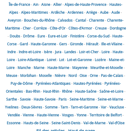
Île-de-France
-
Ain
-
Aisne
-
Allier
-
Alpes-de-Haute-Provence
-
Hautes-
Alpes
-
Alpes-Maritimes
-
Ardèche
-
Ardennes
-
Ariège
-
Aube
-
Aude
-
Aveyron
-
Bouches-du-Rhône
-
Calvados
-
Cantal
-
Charente
-
Charente-
Maritime
-
Cher
-
Corrèze
-
Côte-d'Or
-
Côtes-d'Armor
-
Creuse
-
Dordogne
-
Doubs
-
Drôme
-
Eure
-
Eure-et-Loir
-
Finistère
-
Corse-du-Sud
-
Haute-
Corse
-
Gard
-
Haute-Garonne
-
Gers
-
Gironde
-
Hérault
-
Ille-et-Vilaine
-
Indre
-
Indre-et-Loire
-
Isère
-
Jura
-
Landes
-
Loir-et-Cher
-
Loire
-
Haute-
Loire
-
Loire-Atlantique
-
Loiret
-
Lot
-
Lot-et-Garonne
-
Lozère
-
Maine-et-
Loire
-
Manche
-
Marne
-
Haute-Marne
-
Mayenne
-
Meurthe-et-Moselle
-
Meuse
-
Morbihan
-
Moselle
-
Nièvre
-
Nord
-
Oise
-
Orne
-
Pas-de-Calais
-
Puy-de-Dôme
-
Pyrénées-Atlantiques
-
Hautes-Pyrénées
-
Pyrénées-
Orientales
-
Bas-Rhin
-
Haut-Rhin
-
Rhône
-
Haute-Saône
-
Saône-et-Loire
-
Sarthe
-
Savoie
-
Haute-Savoie
-
Paris
-
Seine-Maritime
-
Seine-et-Marne
-
Yvelines
-
Deux-Sèvres
-
Somme
-
Tarn
-
Tarn-et-Garonne
-
Var
-
Vaucluse
-
Vendée
-
Vienne
-
Haute-Vienne
-
Vosges
-
Yonne
-
Territoire de Belfort
-
Essonne
-
Hauts-de-Seine
-
Seine-Saint-Denis
-
Val-de-Marne
-
Val-d’Oise
Fil des articles
Haut de page