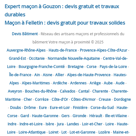
Expert maçon à Gouzon : devis gratuit et travaux
durables
Maçon à Felletin : devis gratuit pour travaux solides
Devis Bâtiment
- Réseau des artisans maçons et professionnels du
bâtiment Votre maçon à proximité © 2025
Auvergne-Rhône-Alpes
-
Hauts-de-France
-
Provence-Alpes-Côte-d'Azur
-
Grand-Est
-
Occitanie
-
Normandie
Nouvelle-Aquitaine
-
Centre-Val-de-
Loire
-
Bourgogne-Franche-Comté
-
Bretagne
-
Corse
-
Pays-de-la-Loire
-
Île-de-France
-
Ain
-
Aisne
-
Allier
-
Alpes-de-Haute-Provence
-
Hautes-
Alpes
-
Alpes-Maritimes
-
Ardèche
-
Ardennes
-
Ariège
-
Aube
-
Aude
-
Aveyron
-
Bouches-du-Rhône
-
Calvados
-
Cantal
-
Charente
-
Charente-
Maritime
-
Cher
-
Corrèze
-
Côte-d'Or
-
Côtes-d'Armor
-
Creuse
-
Dordogne
-
Doubs
-
Drôme
-
Eure
-
Eure-et-Loir
-
Finistère
-
Corse-du-Sud
-
Haute-
Corse
-
Gard
-
Haute-Garonne
-
Gers
-
Gironde
-
Hérault
-
Ille-et-Vilaine
-
Indre
-
Indre-et-Loire
-
Isère
-
Jura
-
Landes
-
Loir-et-Cher
-
Loire
-
Haute-
Loire
-
Loire-Atlantique
-
Loiret
-
Lot
-
Lot-et-Garonne
-
Lozère
-
Maine-et-