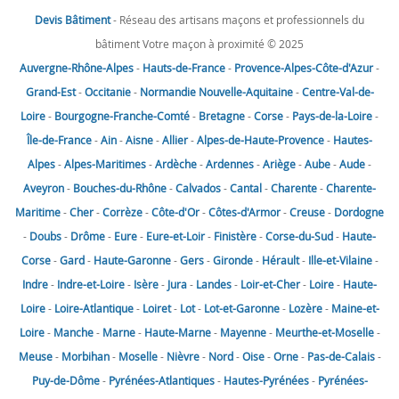
Devis Bâtiment
- Réseau des artisans maçons et professionnels du
bâtiment Votre maçon à proximité © 2025
Auvergne-Rhône-Alpes
-
Hauts-de-France
-
Provence-Alpes-Côte-d'Azur
-
Grand-Est
-
Occitanie
-
Normandie
Nouvelle-Aquitaine
-
Centre-Val-de-
Loire
-
Bourgogne-Franche-Comté
-
Bretagne
-
Corse
-
Pays-de-la-Loire
-
Île-de-France
-
Ain
-
Aisne
-
Allier
-
Alpes-de-Haute-Provence
-
Hautes-
Alpes
-
Alpes-Maritimes
-
Ardèche
-
Ardennes
-
Ariège
-
Aube
-
Aude
-
Aveyron
-
Bouches-du-Rhône
-
Calvados
-
Cantal
-
Charente
-
Charente-
Maritime
-
Cher
-
Corrèze
-
Côte-d'Or
-
Côtes-d'Armor
-
Creuse
-
Dordogne
-
Doubs
-
Drôme
-
Eure
-
Eure-et-Loir
-
Finistère
-
Corse-du-Sud
-
Haute-
Corse
-
Gard
-
Haute-Garonne
-
Gers
-
Gironde
-
Hérault
-
Ille-et-Vilaine
-
Indre
-
Indre-et-Loire
-
Isère
-
Jura
-
Landes
-
Loir-et-Cher
-
Loire
-
Haute-
Loire
-
Loire-Atlantique
-
Loiret
-
Lot
-
Lot-et-Garonne
-
Lozère
-
Maine-et-
Loire
-
Manche
-
Marne
-
Haute-Marne
-
Mayenne
-
Meurthe-et-Moselle
-
Meuse
-
Morbihan
-
Moselle
-
Nièvre
-
Nord
-
Oise
-
Orne
-
Pas-de-Calais
-
Puy-de-Dôme
-
Pyrénées-Atlantiques
-
Hautes-Pyrénées
-
Pyrénées-