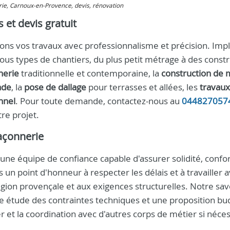
rie, Carnoux-en-Provence, devis, rénovation
et devis gratuit
s vos travaux avec professionnalisme et précision. Impl
us types de chantiers, du plus petit métrage à des constr
erie
traditionnelle et contemporaine, la
construction de 
ade
, la
pose de dallage
pour terrasses et allées, les
travaux
nnel
. Pour toute demande, contactez-nous au
044827057
tre projet.
açonnerie
 une équipe de confiance capable d'assurer solidité, confo
un point d'honneur à respecter les délais et à travailler 
égion provençale et aux exigences structurelles. Notre savo
ne étude des contraintes techniques et une proposition bu
r et la coordination avec d'autres corps de métier si néces