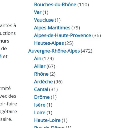
Bouches-du-Rhône
(110)
Var
(1)
Vaucluse
(1)
antés à
Alpes-Maritimes
(79)
uctions
Alpes-de-Haute-Provence
(36)
murs
Hautes-Alpes
(25)
 de
Auvergne-Rhône-Alpes
(472)
4
et
Ain
(179)
Allier
(67)
Rhône
(2)
Ardèche
(96)
rmité
Cantal
(31)
avec des
Drôme
(1)
ir-faire
Isère
(1)
dgétaire
Loire
(1)
saire.
Haute-Loire
(1)
Puy-de-Dôme
(1)