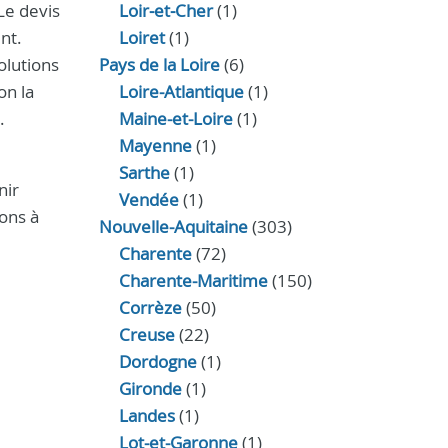
Le devis
Loir‑et‑Cher
(1)
nt.
Loiret
(1)
olutions
Pays de la Loire
(6)
on la
Loire-Atlantique
(1)
.
Maine-et-Loire
(1)
Mayenne
(1)
Sarthe
(1)
nir
Vendée
(1)
ons à
Nouvelle-Aquitaine
(303)
Charente
(72)
Charente-Maritime
(150)
Corrèze
(50)
Creuse
(22)
Dordogne
(1)
Gironde
(1)
Landes
(1)
Lot-et-Garonne
(1)