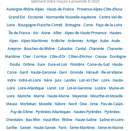
bâtiment Votre maçon à proximité © 2025
Auvergne-Rhône-Alpes
-
Hauts-de-France
-
Provence-Alpes-Côte-d'Azur
-
Grand-Est
-
Occitanie
-
Normandie
Nouvelle-Aquitaine
-
Centre-Val-de-
Loire
-
Bourgogne-Franche-Comté
-
Bretagne
-
Corse
-
Pays-de-la-Loire
-
Île-de-France
-
Ain
-
Aisne
-
Allier
-
Alpes-de-Haute-Provence
-
Hautes-
Alpes
-
Alpes-Maritimes
-
Ardèche
-
Ardennes
-
Ariège
-
Aube
-
Aude
-
Aveyron
-
Bouches-du-Rhône
-
Calvados
-
Cantal
-
Charente
-
Charente-
Maritime
-
Cher
-
Corrèze
-
Côte-d'Or
-
Côtes-d'Armor
-
Creuse
-
Dordogne
-
Doubs
-
Drôme
-
Eure
-
Eure-et-Loir
-
Finistère
-
Corse-du-Sud
-
Haute-
Corse
-
Gard
-
Haute-Garonne
-
Gers
-
Gironde
-
Hérault
-
Ille-et-Vilaine
-
Indre
-
Indre-et-Loire
-
Isère
-
Jura
-
Landes
-
Loir-et-Cher
-
Loire
-
Haute-
Loire
-
Loire-Atlantique
-
Loiret
-
Lot
-
Lot-et-Garonne
-
Lozère
-
Maine-et-
Loire
-
Manche
-
Marne
-
Haute-Marne
-
Mayenne
-
Meurthe-et-Moselle
-
Meuse
-
Morbihan
-
Moselle
-
Nièvre
-
Nord
-
Oise
-
Orne
-
Pas-de-Calais
-
Puy-de-Dôme
-
Pyrénées-Atlantiques
-
Hautes-Pyrénées
-
Pyrénées-
Orientales
-
Bas-Rhin
-
Haut-Rhin
-
Rhône
-
Haute-Saône
-
Saône-et-Loire
-
Sarthe
-
Savoie
-
Haute-Savoie
-
Paris
-
Seine-Maritime
-
Seine-et-Marne
-